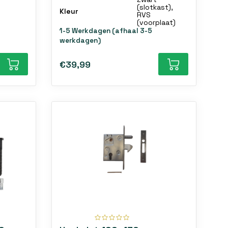
(slotkast),
Kleur
RVS
(voorplaat)
1-5 Werkdagen (afhaal 3-5
werkdagen)
€39,99