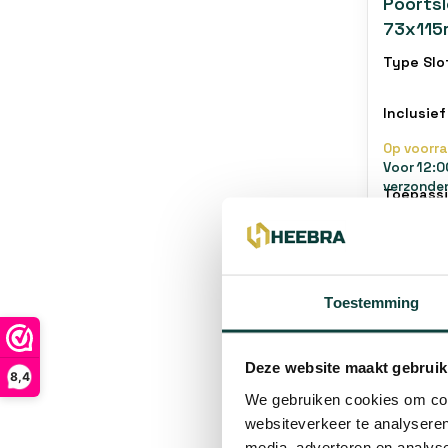
Poortsl
73x115
beslag 
Type Slo
Inclusief
Op voorr
Voor 12:0
verzonde
Toepass
€50,99
Toestemming
Deze website maakt gebruik
8,4
We gebruiken cookies om cont
websiteverkeer te analyseren
media, adverteren en analys