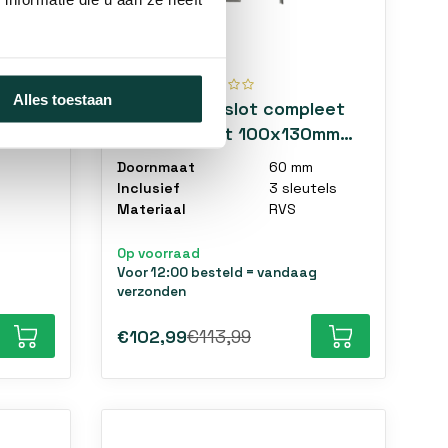
Alles toestaan
sch
Schuifpoortslot compleet
RVS haakslot 100x130mm
met cilinder
Doornmaat
60 mm
Inclusief
3 sleutels
Materiaal
RVS
Op voorraad
Voor 12:00 besteld = vandaag
verzonden
€102,99
€113,99