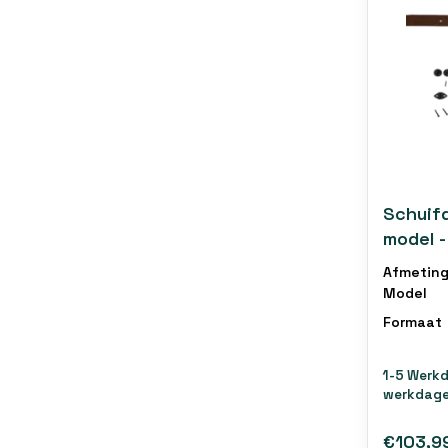
Schuif
model -
Afmeting
Model
Formaat
1-5 Werk
werkdage
€103,9