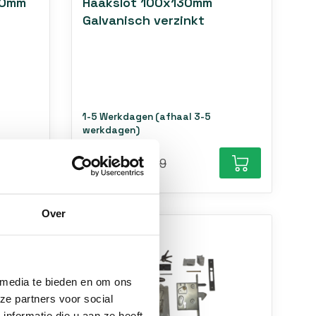
50mm
Haakslot 100x130mm
Galvanisch verzinkt
1-5 Werkdagen (afhaal 3-5
werkdagen)
€47,99
€52,99
Over
 media te bieden en om ons
ze partners voor social
nformatie die u aan ze heeft