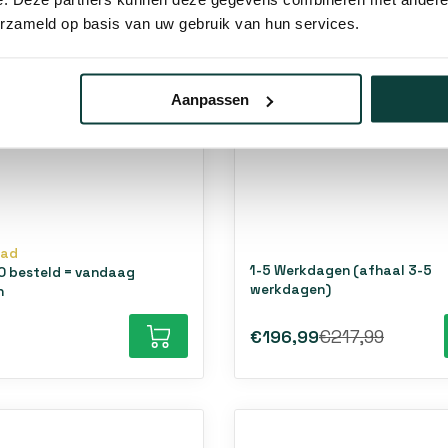
erzameld op basis van uw gebruik van hun services.
Aanpassen
dig wielenblok met
Paal - 150cm - Galvani
ager 61mm [M8]
verzinkt
sch verzinkt
aad
1-5 Werkdagen (afhaal 3-5
0 besteld = vandaag
werkdagen)
n
€196,99
€217,99