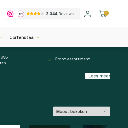
0
Cortenstaal
 99,-
Groot assortiment
tten
...Lees meer
nctioneren van een schuifpoort. Deze onderdelen
e afsluiting van de poort.
nk aan aanslagen, geleiderollen en sloten die