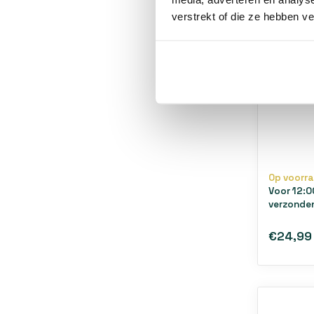
verstrekt of die ze hebben v
Viervou
open l
Galvani
Op voorr
Voor 12:0
verzonde
€24,99