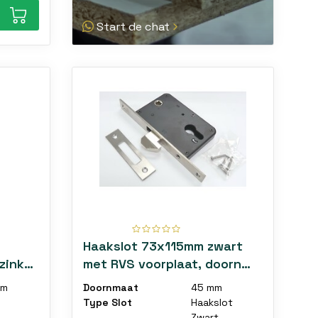
Start de chat
Haakslot 73x115mm zwart
zinkt
met RVS voorplaat, doorn
e
45mm, PC 72mm
cm
Doornmaat
45 mm
Type Slot
Haakslot
m
Zwart