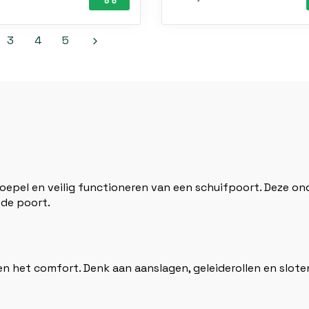
3
4
5
oepel en veilig functioneren van een schuifpoort. Deze ond
 de poort.
 en het comfort. Denk aan aanslagen, geleiderollen en slot