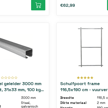
€62,99
el geleider 3000 mm
Schuifpoort frame
t, 31x33 mm, 100 kg
116,5x190 cm - vuurver
racht
staal 2mm - poortfram
3000 mm
Breedte
116,5 
Staal,
Dikte materiaal
2 mm
l
galvanisch
Hoogte
190 c