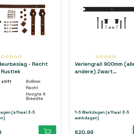
deurbeslag - Recht
Verlengrail 900mm (all
 Rustiek
andere) Zwart
gepoedercoat
 stift
8x8mm
Recht
Hoogte X
Breedte
dagen (afhaal 3-5
1-5 Werkdagen (afhaal 3-5
n)
werkdagen)
9
€20,99