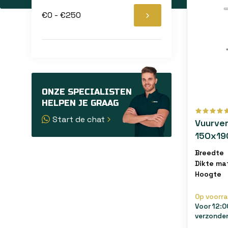
ervoor zor
€0 - €250
Duurzam
Accessoire
en verschi
Geschik
Of het nu 
ONZE SPECIALISTEN
diverse po
HELPEN JE GRAAG
Start de chat
Vuurve
150x19
schuifp
Breedte
Dikte ma
Hoogte
Op voorr
Voor 12:0
verzonde