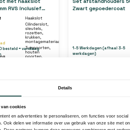
ot met haakslot
Set afstandhouders 
mm RVS inclusief
Zwart gepoedercoat
en sleutels
t
Haakslot
Cilinderslot,
sleutels,
rozetten,
krukken,
montagemateriaal
aad
Tuinpoorten,
1-5 Werkdagen (afhaal 3-5
0 besteld = vandaag
houten
werkdagen)
n
ing
poorten,
metalen
poorten
€52,99
€22,99
€24,99
Details
 van cookies
ent en advertenties te personaliseren, om functies voor social
. Ook delen we informatie over uw gebruik van onze site met on
e. Deze partners kunnen deze gegevens combineren met andere i