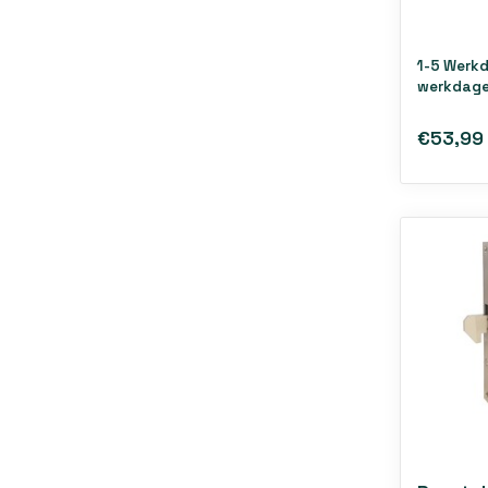
1-5 Werk
werkdage
€53,99