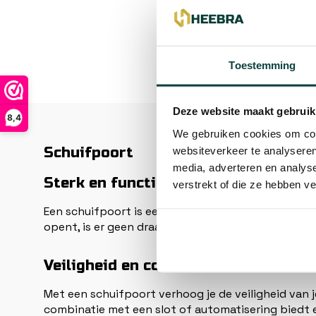
€69,99
1
Toestemming
Deze website maakt gebruik
8,4
We gebruiken cookies om cont
Schuifpoort
websiteverkeer te analyseren
media, adverteren en analys
Sterk en functioneel ontwerp
verstrekt of die ze hebben v
Een schuifpoort is een praktische en ruimtebespar
opent, is er geen draaicirkel nodig en blijft de b
Veiligheid en controle
Met een schuifpoort verhoog je de veiligheid van 
combinatie met een slot of automatisering biedt 