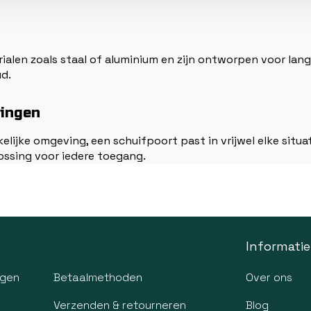
len zoals staal of aluminium en zijn ontworpen voor langd
d.
singen
lijke omgeving, een schuifpoort past in vrijwel elke situatie
ossing voor iedere toegang.
Informatie
agen
Betaalmethoden
Over ons
Verzenden & retourneren
Blog