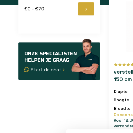
ongewenst
€0 - €70
controle 
Duurzaa
Schuifpoor
gebruik. 
Geschik
ONZE SPECIALISTEN
Of het nu 
HELPEN JE GRAAG
het strakk
Start de chat
verste
150 cm 
poorte
Diepte
Hoogte
Breedte
Op voorr
Voor 12:0
verzonde