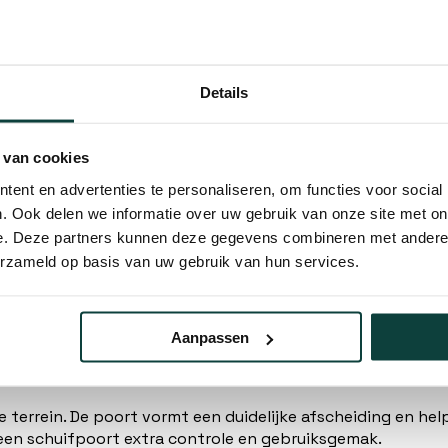
€81,99
Start de chat
Details
 van cookies
ent en advertenties te personaliseren, om functies voor social
. Ook delen we informatie over uw gebruik van onze site met on
e. Deze partners kunnen deze gegevens combineren met andere i
erzameld op basis van uw gebruik van hun services.
ende oplossing voor het afsluiten van opritten, bedrijfste
eschikbare ruimte optimaal benut.
Aanpassen
je terrein. De poort vormt een duidelijke afscheiding en 
een schuifpoort extra controle en gebruiksgemak.