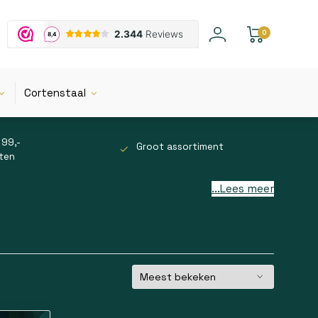
0
Cortenstaal
 99,-
Groot assortiment
tten
...Lees meer
 het afsluiten van opritten, bedrijfsterreinen en
 en blijft de beschikbare ruimte optimaal benut.
 vormt een duidelijke afscheiding en helpt