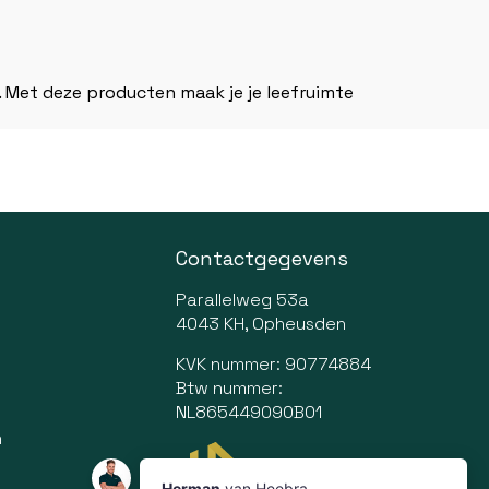
s. Met deze producten maak je je leefruimte
Contactgegevens
Parallelweg 53a
4043 KH, Opheusden
KVK nummer: 90774884
Btw nummer:
NL865449090B01
n