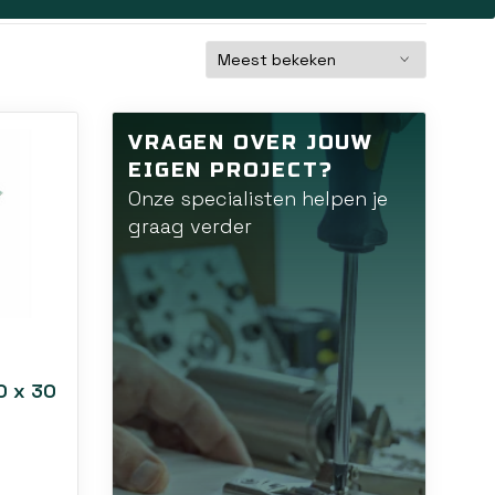
te maken.
egaan. Ze zijn betrouwbaar in gebruik en bieden
VRAGEN OVER JOUW
EIGEN PROJECT?
 bij aan een prettig en functioneel thuis. Met deze
Onze specialisten helpen je
graag verder
0 x 30