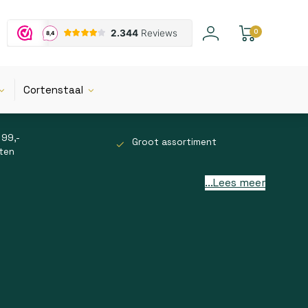
0
Cortenstaal
 99,-
Groot assortiment
tten
...Lees meer
n huis gebruikt. Ze helpen je bij allerlei taken,
ls de woonkamer, keuken, slaapkamer en badkamer. Ze