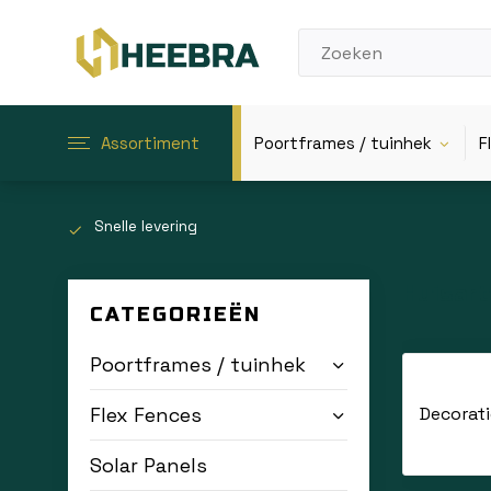
Assortiment
Poortframes / tuinhek
F
Snelle levering
Huisart
CATEGORIEËN
Handige
Poortframes / tuinhek
Huisartikel
van organ
Flex Fences
Decorati
Veelzij
Solar Panels
Deze artik