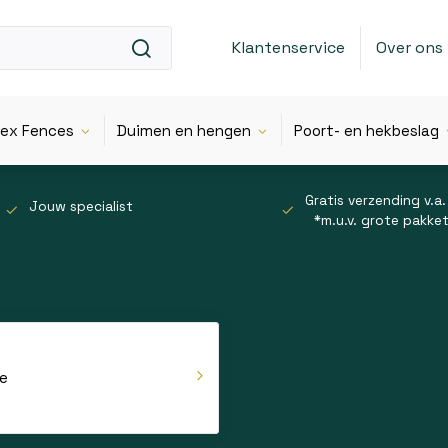
Klantenservice
Over ons
lex Fences
Duimen en hengen
Poort- en hekbeslag
Gratis verzending v.a.
Jouw specialist
*m.u.v. grote pakke
ikelen
 producten voor in huis
en zijn praktische en functionele producten die je dagelijks i
isatie en onderhoud tot comfort en gemak.
e
dig inzetbaar
elen zijn geschikt voor verschillende ruimtes in huis, zoa