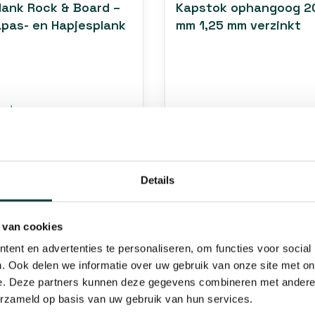
lank Rock & Board –
Kapstok ophangoog 2
apas- en Hapjesplank
mm 1,25 mm verzinkt
aad
1-5 Werkdagen (afhaal 3-5
0 besteld = vandaag
werkdagen)
n
€0,96
Details
 van cookies
ent en advertenties te personaliseren, om functies voor social
. Ook delen we informatie over uw gebruik van onze site met on
e. Deze partners kunnen deze gegevens combineren met andere i
erzameld op basis van uw gebruik van hun services.