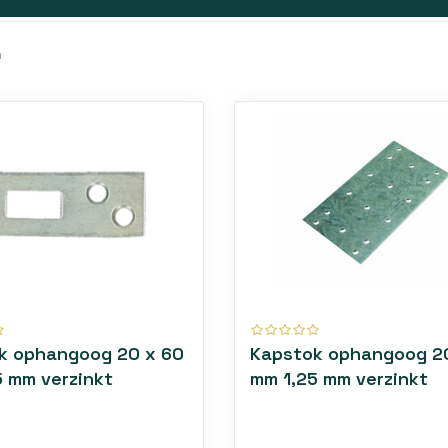
rpen om je dagelijkse routines eenvoudiger en efficiënter 
am en betrouwbaar
n
rtikelen zijn gemaakt van kwaliteitsmaterialen die lang me
prijs-kwaliteitverhouding.
 en functionaliteit
oekt naar gemak, netheid of structuur, huisartikelen dragen
 maak je je leefruimte compleet en aangenaam.
k ophangoog 20 x 60
Kapstok ophangoog 2
5 mm verzinkt
mm 1,25 mm verzinkt