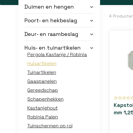
zijn ontwo
Duimen en hengen
Duurza
4 Producte
Poort- en hekbeslag
Onze huisa
een goede 
Deur- en raambeslag
Comfort
Huis- en tuinartikelen
Of je nu z
Pergola Kastanje / Robinia
producten
Huisartikelen
Tuinartikelen
Gaaspanelen
Gereedschap
Schapenhekken
Kapsto
Kastanjehout
mm 1,2
Robinia Palen
Tuinschermen op rol