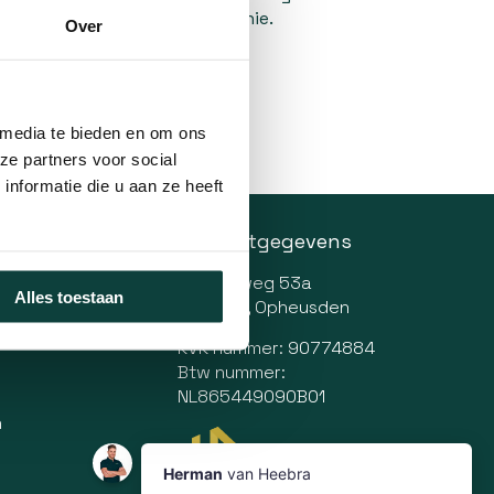
t platform van de Europese Unie.
Over
 media te bieden en om ons
ze partners voor social
nformatie die u aan ze heeft
Contactgegevens
Parallelweg 53a
Alles toestaan
4043 KH, Opheusden
KVK nummer: 90774884
Btw nummer:
NL865449090B01
n