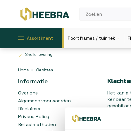
Assortiment
Poortframes / tuinhek
F
Snelle levering
Home
Klachten
Informatie
Klachte
Over ons
Het kan al
kenbaar t
Algemene voorwaarden
geschil aa
Disclaimer
via
https:
Privacy Policy
Tevens is 
Betaalmethoden
Europese C