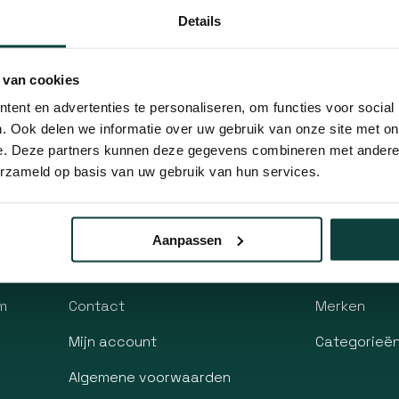
g is dan staat het u vrij om uw klacht te deponeren via he
Details
 van cookies
ent en advertenties te personaliseren, om functies voor social
. Ook delen we informatie over uw gebruik van onze site met on
e. Deze partners kunnen deze gegevens combineren met andere i
erzameld op basis van uw gebruik van hun services.
Informatie
agen
Betaalmethoden
Over ons
Aanpassen
Verzenden & retourneren
Blog
m
Contact
Merken
Mijn account
Categorieë
Algemene voorwaarden