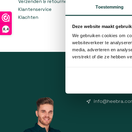
Verzenden & retourneren
behandelin
Toestemming
Klantenservice
Klachten
Deze website maakt gebruik
8,4
We gebruiken cookies om cont
websiteverkeer te analyseren
media, adverteren en analys
verstrekt of die ze hebben v
Klantenservice
Veelgestelde vr
085-2121757
info@heebra.co