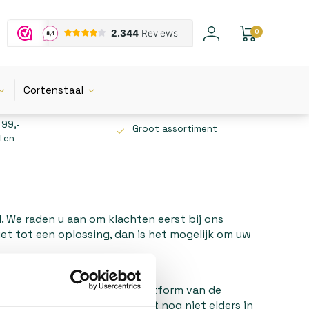
0
Cortenstaal
 99,-
Groot assortiment
tten
d. We raden u aan om klachten eerst bij ons
niet tot een oplossing, dan is het mogelijk om uw
il
.
aan te melden via het ODR-platform van de
opa.eu/odr
. Wanneer uw klacht nog niet elders in