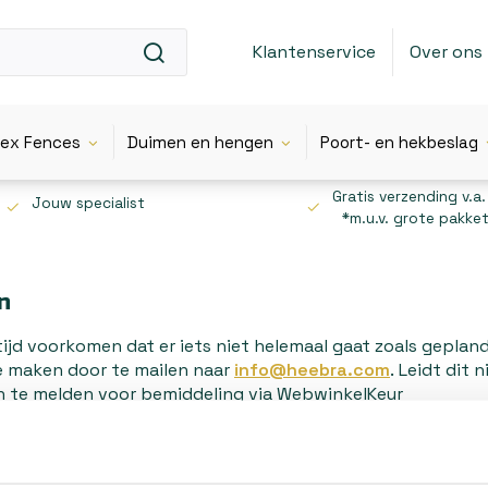
Klantenservice
Over ons
lex Fences
Duimen en hengen
Poort- en hekbeslag
Gratis verzending v.a.
Jouw specialist
*m.u.v. grote pakke
n
tijd voorkomen dat er iets niet helemaal gaat zoals geplan
e maken door te mailen naar
info@heebra.com
. Leidt dit 
n te melden voor bemiddeling via WebwinkelKeur
//www.webwinkelkeur.nl/kennisbank/consumenten/gesch
het voor consumenten in de EU ook mogelijk om klachten 
ommissie. Dit ODR-platform is te vinden op
http://ec.eur