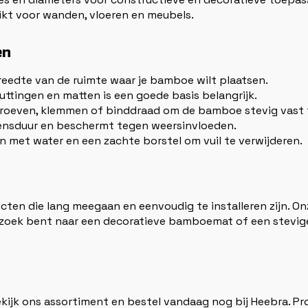
hikt voor wanden, vloeren en meubels.
en
reedte van de ruimte waar je bamboe wilt plaatsen.
huttingen en matten is een goede basis belangrijk.
hroeven, klemmen of binddraad om de bamboe stevig vast t
evensduur en beschermt tegen weersinvloeden.
met water en een zachte borstel om vuil te verwijderen.
en die lang meegaan en eenvoudig te installeren zijn. O
p zoek bent naar een decoratieve bamboemat of een stevige
Bekijk ons assortiment en bestel vandaag nog bij Heebra. Pr