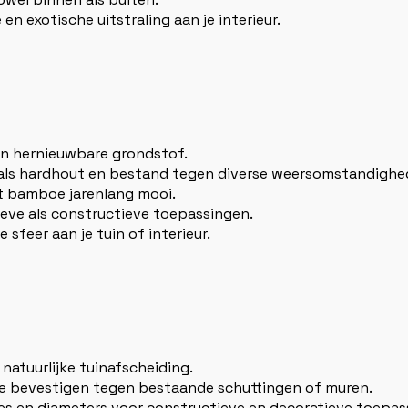
 en exotische uitstraling aan je interieur.
 een hernieuwbare grondstof.
k als hardhout en bestand tegen diverse weersomstandighe
ft bamboe jarenlang mooi.
ieve als constructieve toepassingen.
 sfeer aan je tuin of interieur.
natuurlijke tuinafscheiding.
 te bevestigen tegen bestaande schuttingen of muren.
gtes en diameters voor constructieve en decoratieve toepas