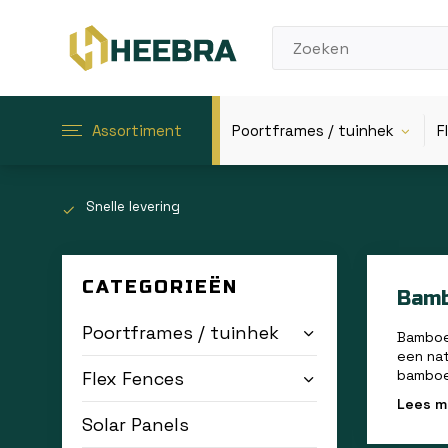
Assortiment
Poortframes / tuinhek
F
Snelle levering
CATEGORIEËN
Bam
Poortframes / tuinhek
Bamboe 
een nat
bamboep
Flex Fences
Lees 
Solar Panels