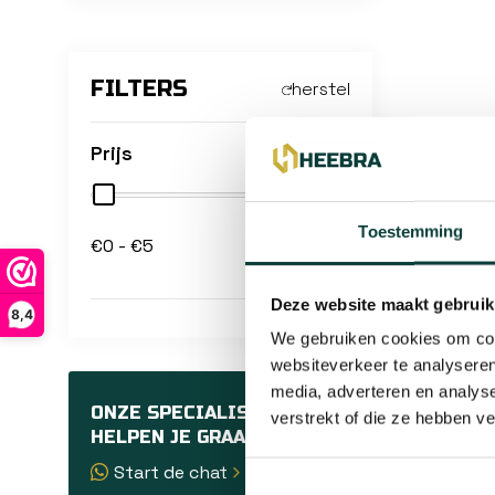
FILTERS
herstel
Prijs
Toestemming
€0 - €5
Deze website maakt gebruik
8,4
We gebruiken cookies om cont
websiteverkeer te analyseren
media, adverteren en analys
ONZE SPECIALISTEN
verstrekt of die ze hebben v
HELPEN JE GRAAG
Start de chat