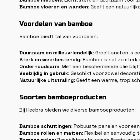
Bamboe vloeren en wanden
: Geeft een natuurlijke
Voordelen van bamboe
Bamboe biedt tal van voordelen:
Duurzaam en milieuvriendelijk
: Groeit snel en is
Sterk en weerbestendig
: Bamboe is net zo ster
Onderhoudsarm
: Met een beschermende olie blij
Veelzijdig in gebruik
: Geschikt voor zowel decorat
Natuurlijke uitstraling
: Geeft een warme, tropische
Soorten bamboeproducten
Bij Heebra bieden we diverse bamboeproducten:
Bamboe schuttingen
: Robuuste panelen voor een 
Bamboe rollen en matten
: Flexibel en eenvoudig
Bamboe palen
: Beschikbaar in verschillende len