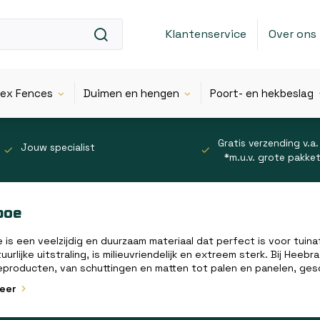
Klantenservice
Over ons
lex Fences
Duimen en hengen
Poort- en hekbeslag
Gratis verzending v.a.
Jouw specialist
*m.u.v. grote pakke
boe
is een veelzijdig en duurzaam materiaal dat perfect is voor tuin
uurlijke uitstraling, is milieuvriendelijk en extreem sterk. Bij He
roducten, van schuttingen en matten tot palen en panelen, gesch
meer