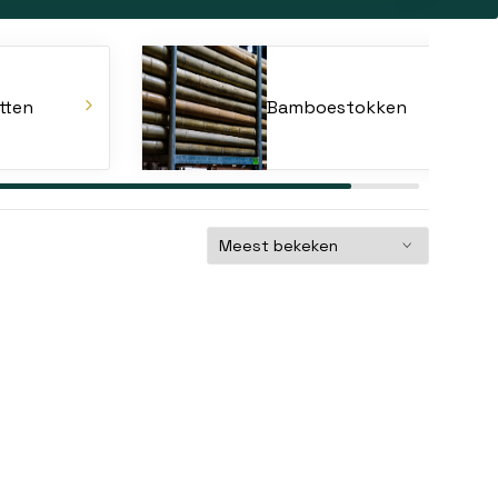
tten
Bamboestokken