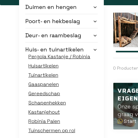
Duimen en hengen
Poort- en hekbeslag
Deur- en raambeslag
Huis- en tuinartikelen
Pergola Kastanje / Robinia
Huisartikelen
0 Producte
Tuinartikelen
Gaaspanelen
VRAG
Gereedschap
EIGE
Schapenhekken
Onze sp
Kastanjehout
graag v
Robinia Palen
Start 
Tuinschermen op rol