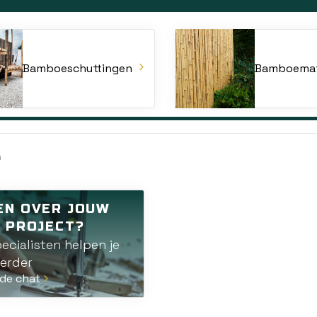
Bamboeschuttingen
Bamboema
n
EN OVER JOUW
N PROJECT?
ecialisten helpen je
erder
de chat