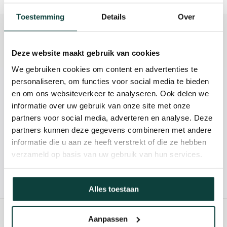
Toestemming
Details
Over
Beschrijving
Reviews
Deze website maakt gebruik van cookies
We gebruiken cookies om content en advertenties te
personaliseren, om functies voor social media te bieden
Kunnen we je helpen?
en om ons websiteverkeer te analyseren. Ook delen we
informatie over uw gebruik van onze site met onze
partners voor social media, adverteren en analyse. Deze
085-2121757
partners kunnen deze gegevens combineren met andere
informatie die u aan ze heeft verstrekt of die ze hebben
info@heebra.com
verzameld op basis van uw gebruik van hun services.
Hovenier of klusbedrijf? Neem contact met ons op voor
10% korting!
Alles toestaan
Aanpassen