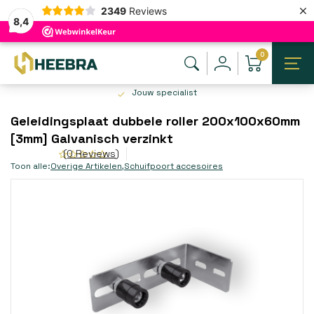
×
2349
Reviews
8,4
0
Jouw specialist
Geleidingsplaat dubbele roller 200x100x60mm
[3mm] Galvanisch verzinkt
(0 Reviews)
Toon alle:
Overige Artikelen
,
Schuifpoort accesoires