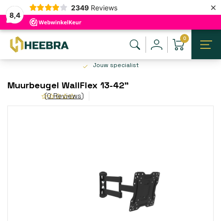
×
2349
Reviews
8,4
0
Jouw specialist
Muurbeugel WallFlex 13-42"
(0 Reviews)