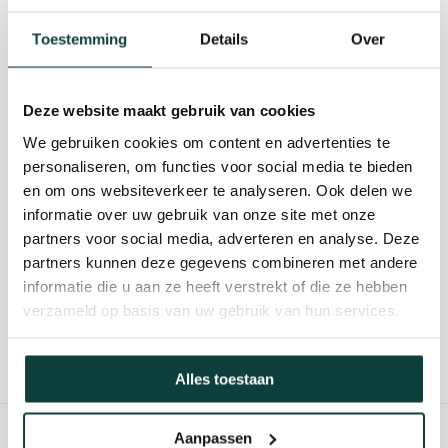
Beschrijving
Toestemming
Details
Over
Reviews
Deze website maakt gebruik van cookies
Specificaties
We gebruiken cookies om content en advertenties te
personaliseren, om functies voor social media te bieden
Kunnen we je helpen?
en om ons websiteverkeer te analyseren. Ook delen we
informatie over uw gebruik van onze site met onze
partners voor social media, adverteren en analyse. Deze
085-2121757
partners kunnen deze gegevens combineren met andere
informatie die u aan ze heeft verstrekt of die ze hebben
info@heebra.com
verzameld op basis van uw gebruik van hun services.
Hovenier of klusbedrijf? Neem contact met ons op voor
10% korting!
Alles toestaan
Aanpassen