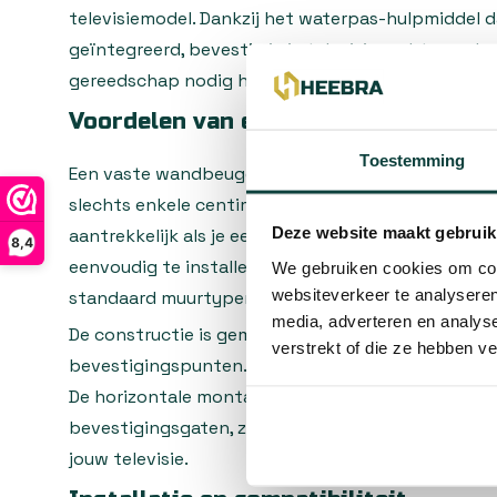
televisiemodel. Dankzij het waterpas-hulpmiddel da
geïntegreerd, bevestig je je televisie recht aan de
gereedschap nodig hebt.
Voordelen van een vaste muurbeugel
Toestemming
Een vaste wandbeugel zoals deze houdt je tv dicht
slechts enkele centimeters afstand. Dat maakt de
Deze website maakt gebruik
aantrekkelijk als je een minimalistische opstelling 
8,4
eenvoudig te installeren en bevat de benodigde 
We gebruiken cookies om cont
websiteverkeer te analyseren
standaard muurtypen.
media, adverteren en analys
De constructie is gemaakt van stevig staal en vo
verstrekt of die ze hebben v
bevestigingspunten. Hierdoor verdeel je het gewic
De horizontale montagebalk biedt flexibiliteit bij 
bevestigingsgaten, zodat je de beugel kunt aanp
jouw televisie.