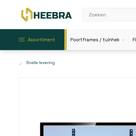
Assortiment
Poortframes / tuinhek
F
Snelle levering