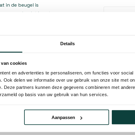
t in de beugel is
 muur zonder dat je extra
Kunnen w
Bel 
Details
 bij de muur, meestal op
Mail
ze oplossing vooral
 van cookies
nastreeft. De beugel is
Hovenier o
montagematerialen voor
ent en advertenties te personaliseren, om functies voor social
10% korting
. Ook delen we informatie over uw gebruik van onze site met on
e. Deze partners kunnen deze gegevens combineren met andere i
orzien van meerdere
erzameld op basis van uw gebruik van hun services.
ht gelijkmatig over de muur.
de plaatsing van de
assen aan de VESA-maten van
Aanpassen