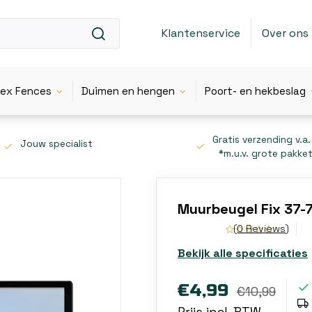
Klantenservice
Over ons
lex Fences
Duimen en hengen
Poort- en hekbeslag
Gratis verzending v.a.
Jouw specialist
*m.u.v. grote pakke
Muurbeugel Fix 37-
(0 Reviews)
Bekijk alle specificaties
€4,99
€10,99
Prijs incl. BTW