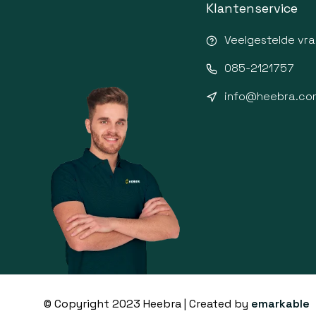
Klantenservice
Veelgestelde vr
085-2121757
info@heebra.co
© Copyright 2023 Heebra | Created by
emarkable