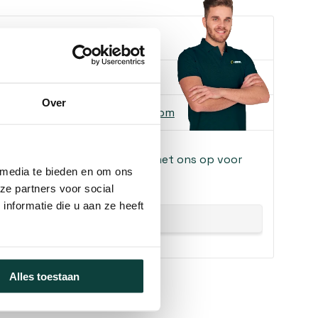
e je helpen?
ons
085-2121757
Over
 ons
info@heebra.com
f klusbedrijf? Neem contact met ons op voor
 media te bieden en om ons
!
ze partners voor social
nformatie die u aan ze heeft
Alles toestaan