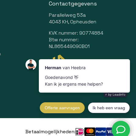
Contactgegevens
Parallelweg 53a
4043 KH, Opheusden
KVK nummer: 90774884
Btw nummer:
NL865449090B01
n
Betaalmogelijkheden: