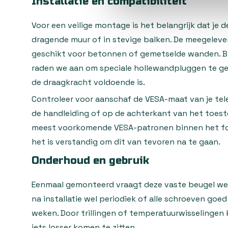
Installatie en compatibiliteit
Voor een veilige montage is het belangrijk dat je 
dragende muur of in stevige balken. De meegeleve
geschikt voor betonnen of gemetselde wanden. Bi
raden we aan om speciale hollewandpluggen te ge
de draagkracht voldoende is.
Controleer voor aanschaf de VESA-maat van je tele
de handleiding of op de achterkant van het toest
meest voorkomende VESA-patronen binnen het for
het is verstandig om dit van tevoren na te gaan.
Onderhoud en gebruik
Eenmaal gemonteerd vraagt deze vaste beugel wei
na installatie wel periodiek of alle schroeven goed
weken. Door trillingen of temperatuurwisselinge
iets losser komen te zitten.