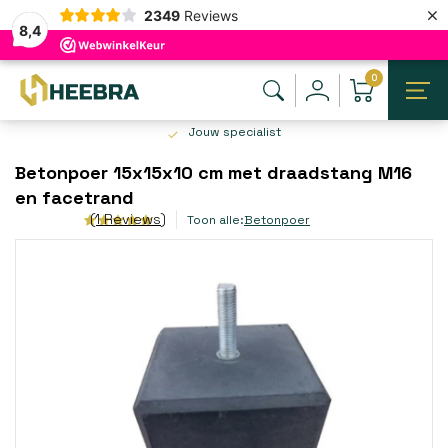
×
2349
Reviews
8,4
0
Jouw specialist
Betonpoer 15x15x10 cm met draadstang M16
en facetrand
(1 Reviews)
Toon alle:
Betonpoer