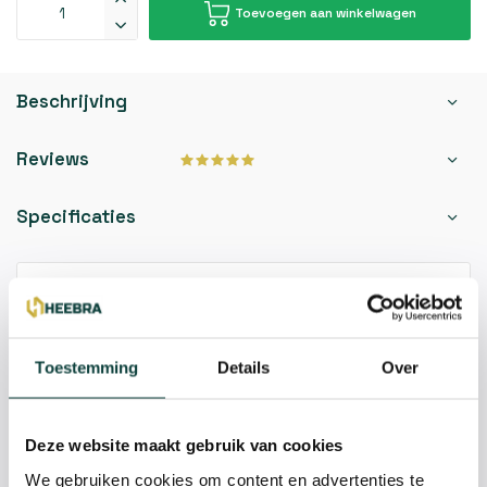
Toevoegen aan winkelwagen
Beschrijving
Reviews
Specificaties
Kunnen we je helpen?
085-2121757
Toestemming
Details
Over
info@heebra.com
Deze website maakt gebruik van cookies
Hovenier of klusbedrijf? Neem contact met ons op voor
We gebruiken cookies om content en advertenties te