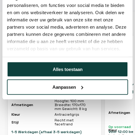
10% korting!
personaliseren, om functies voor social media te bieden
en om ons websiteverkeer te analyseren. Ook delen we
informatie over uw gebruik van onze site met onze
GERELATEERDE PRODUCTEN
partners voor social media, adverteren en analyse. Deze
partners kunnen deze gegevens combineren met andere
informatie die u aan ze heeft verstrekt of die ze hebben
verzameld op basis van uw gebruik van hun services.
Alles toestaan
Betonpoer 170x170x100mm met M16
Betonpoer 
Aanpassen
draadstang en facetrand antraciet
draadstang 
hoog
Hoogte: 100 mm
Afmetingen
Breedte: 170x170
mm Gewicht: 8 kg
Afmetingen
Kleur
Antracietgrijs
Recht met
Stijl
facetrand
Op voorraad
Kleur
Voor 12:00 be
1-5 Werkdagen (afhaal 3-5 werkdagen)