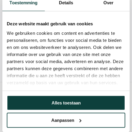
Toestemming
Details
Over
Kunnen we je helpen?
Deze website maakt gebruik van cookies
We gebruiken cookies om content en advertenties te
085-2121757
personaliseren, om functies voor social media te bieden
en om ons websiteverkeer te analyseren. Ook delen we
info@heebra.com
informatie over uw gebruik van onze site met onze
partners voor social media, adverteren en analyse. Deze
partners kunnen deze gegevens combineren met andere
Hovenier of klusbedrijf? Neem contact met ons op voor
10% korting!
informatie die u aan ze heeft verstrekt of die ze hebben
verzameld op basis van uw gebruik van hun services.
GERELATEERDE PRODUCTEN
Alles toestaan
Aanpassen