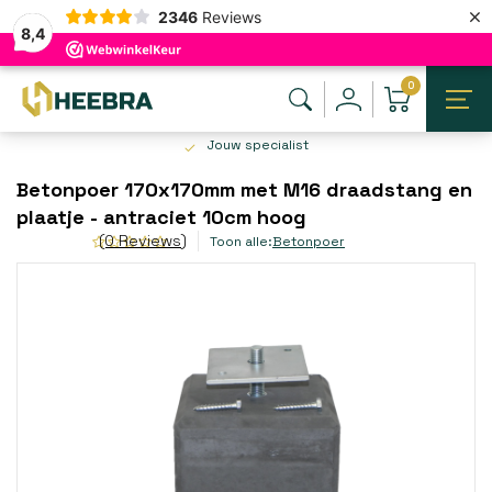
×
2346
Reviews
8,4
0
Jouw specialist
Betonpoer 170x170mm met M16 draadstang en
plaatje - antraciet 10cm hoog
(0 Reviews)
Toon alle:
Betonpoer