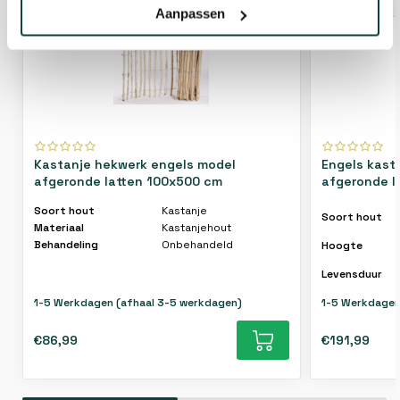
Aanpassen
Kastanje hekwerk engels model
Engels kast
afgeronde latten 100x500 cm
afgeronde l
Soort hout
Kastanje
Soort hout
Materiaal
Kastanjehout
Behandeling
Onbehandeld
Hoogte
Levensduur
1-5 Werkdagen (afhaal 3-5 werkdagen)
1-5 Werkdagen
€86,99
€191,99