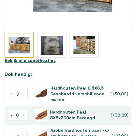
Bekijk alle specificaties
Ook handig:
Hardhouten Paal 6,5X6,5
-
+
Geschaafd verschillende
(+30,00)
maten
Hardhouten Paal
-
+
(+38,99)
8X8x300cm Bezaagd
Azobé hardhouten paal 7x7