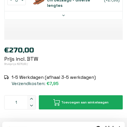
-
+
cm bezaagd - diverse
(+27,99)
lengtes
€270,00
Prijs incl. BTW
Stukprijs: €270,00 /
1-5 Werkdagen (afhaal 3-5 werkdagen)
Verzendkosten:
€7,95
Toevoegen aan winkelwagen
Beschrijving