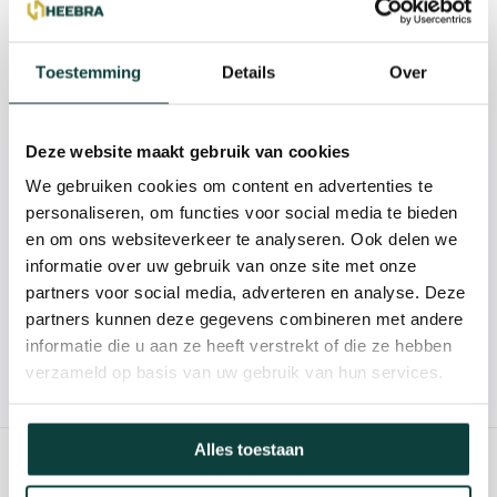
Reviews
Toestemming
Details
Over
Specificaties
Deze website maakt gebruik van cookies
We gebruiken cookies om content en advertenties te
Kunnen we je helpen?
personaliseren, om functies voor social media te bieden
en om ons websiteverkeer te analyseren. Ook delen we
085-2121757
informatie over uw gebruik van onze site met onze
partners voor social media, adverteren en analyse. Deze
info@heebra.com
partners kunnen deze gegevens combineren met andere
informatie die u aan ze heeft verstrekt of die ze hebben
verzameld op basis van uw gebruik van hun services.
Hovenier of klusbedrijf? Neem contact met ons op voor
10% korting!
Alles toestaan
GERELATEERDE PRODUCTEN