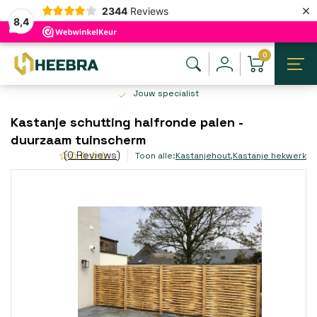
×
2344
Reviews
8,4
0
Jouw specialist
Kastanje schutting halfronde palen -
duurzaam tuinscherm
(0 Reviews)
Toon alle:
Kastanjehout
,
Kastanje hekwerk