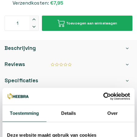
Verzendkosten:
€7,95
Toevoegen aan winkelwagen
Beschrijving
Reviews
Specificaties
Kunnen we je helpen?
Toestemming
Details
Over
085-2121757
info@heebra.com
Deze website maakt gebruik van cookies