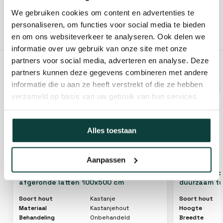
We gebruiken cookies om content en advertenties te
personaliseren, om functies voor social media te bieden
Hovenier of klusbedrijf? Neem contact met ons op voor
en om ons websiteverkeer te analyseren. Ook delen we
10% korting!
informatie over uw gebruik van onze site met onze
partners voor social media, adverteren en analyse. Deze
partners kunnen deze gegevens combineren met andere
GERELATEERDE PRODUCTEN
informatie die u aan ze heeft verstrekt of die ze hebben
verzameld op basis van uw gebruik van hun services.
Alles toestaan
Aanpassen
Kastanje hekwerk engels model
Kastanje sch
afgeronde latten 100x500 cm
duurzaam t
Soort hout
Kastanje
Soort hout
Materiaal
Kastanjehout
Hoogte
Behandeling
Onbehandeld
Breedte