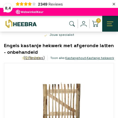
×
2349
Reviews
8,4
0
Jouw specialist
Engels kastanje hekwerk met afgeronde latten
- onbehandeld
(0 Reviews)
Toon alle:
Kastanjehout
,
Kastanje hekwerk