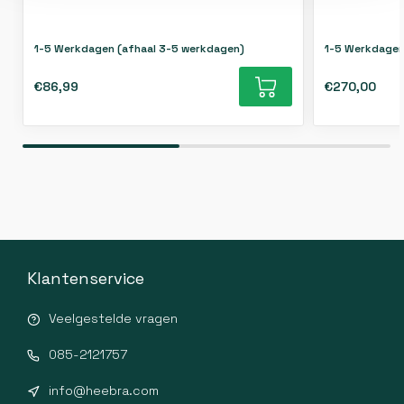
1-5 Werkdagen (afhaal 3-5 werkdagen)
1-5 Werkdagen
€86,99
€270,00
Klantenservice
Veelgestelde vragen
085-2121757
info@heebra.com