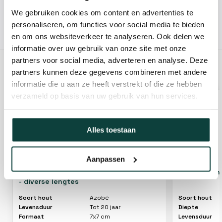
We gebruiken cookies om content en advertenties te
personaliseren, om functies voor social media te bieden
Hovenier of klusbedrijf? Neem contact met ons op voor
en om ons websiteverkeer te analyseren. Ook delen we
10% korting!
informatie over uw gebruik van onze site met onze
partners voor social media, adverteren en analyse. Deze
partners kunnen deze gegevens combineren met andere
GERELATEERDE PRODUCTEN
informatie die u aan ze heeft verstrekt of die ze hebben
verzameld op basis van uw gebruik van hun services.
Alles toestaan
Aanpassen
Azobé hardhouten paal 7x7 cm bezaagd
Hardhouten
- diverse lengtes
Soort hout
Azobé
Soort hout
Levensduur
Tot 20 jaar
Diepte
Formaat
7x7 cm
Levensduur