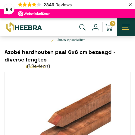
×
2346
Reviews
8,4
0
Jouw specialist
Azobé hardhouten paal 6x6 cm bezaagd -
diverse lengtes
(1 Reviews)