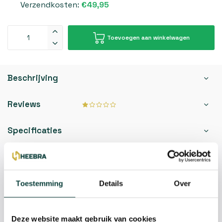
Verzendkosten:
€49,95
Toevoegen aan winkelwagen
Beschrijving
Reviews
Specificaties
Kunnen we je helpen?
Toestemming
Details
Over
085-2121757
info@heebra.com
Deze website maakt gebruik van cookies