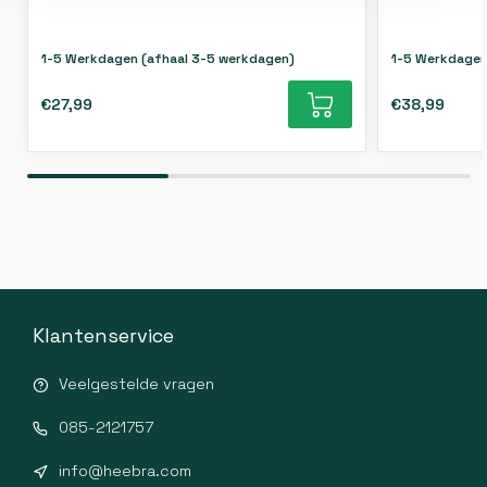
1-5 Werkdagen (afhaal 3-5 werkdagen)
1-5 Werkdagen
€27,99
€38,99
Klantenservice
Veelgestelde vragen
085-2121757
info@heebra.com