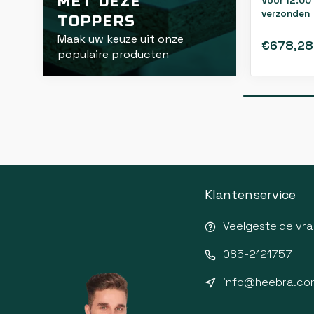
MET DEZE
Voor 12:00
verzonden
TOPPERS
Maak uw keuze uit onze
€678,28
populaire producten
Klantenservice
Veelgestelde vr
085-2121757
info@heebra.co