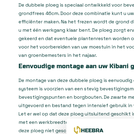
De dubbele ploeg is speciaal ontwikkeld voor beve
grondfrees 46cm. Door deze combinatie kunt u uw
efficiënter maken. Na het frezen wordt de grond 
u met één werkgang klaar bent. De ploeg zorgt er
gekeerd en dat eventuele plantenresten worden on
voor het voorbereiden van uw moestuin in het vo
van groenbemesters in het najaar.
Eenvoudige montage aan uw Kibani 
De montage van deze dubbele ploeg is eenvoudig e
systeem is voorzien van een stevig bevestigingsm
bevestigingspunten en borgbouten. De zwarte met
uitgevoerd en bestand tegen intensief gebruik in
Let er wel op dat deze ploeg uitsluitend geschikt 
met een werkbreedte van 46 centimeter. Voor and
deze ploeg niet geschikt.