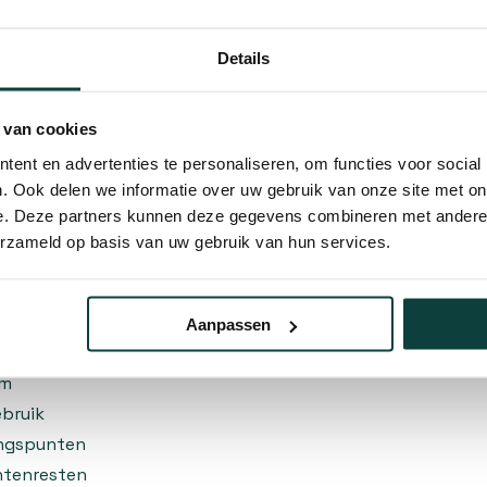
g gebruik
Details
al dat bestand is tegen de
aren zijn zodanig gevormd dat
 van cookies
d keren. De verstelbare
ent en advertenties te personaliseren, om functies voor social
 de mogelijkheid om de
. Ook delen we informatie over uw gebruik van onze site met on
oeften en grondtype. Of u nu
e. Deze partners kunnen deze gegevens combineren met andere i
 levert uitstekende
erzameld op basis van uw gebruik van hun services.
Aanpassen
ang
cm
ebruik
ingspunten
ntenresten