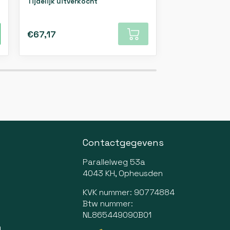
Tijdelijk uitverkocht
Tijdelijk uitver
€67,17
€67,17
Contactgegevens
Parallelweg 53a
4043 KH, Opheusden
KVK nummer: 90774884
Btw nummer:
NL865449090B01
n