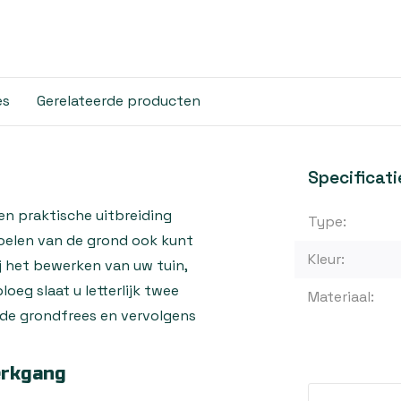
es
Gerelateerde producten
Specificati
en praktische uitbreiding
Type:
oelen van de grond ook kunt
Kleur:
ij het bewerken van uw tuin,
eg slaat u letterlijk twee
Materiaal:
 de grondfrees en vervolgens
erkgang