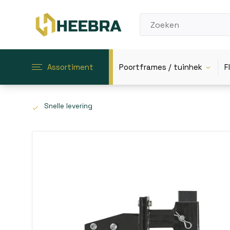
Assortiment
Poortframes / tuinhek
F
Snelle levering