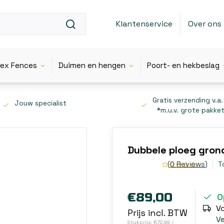
Klantenservice
Over ons
lex Fences
Duimen en hengen
Poort- en hekbeslag
Gratis verzending v.a.
Jouw specialist
*m.u.v. grote pakke
Dubbele ploeg gro
(0 Reviews)
T
€89,00
O
V
Prijs incl. BTW
V
Stukprijs: €72,99 /