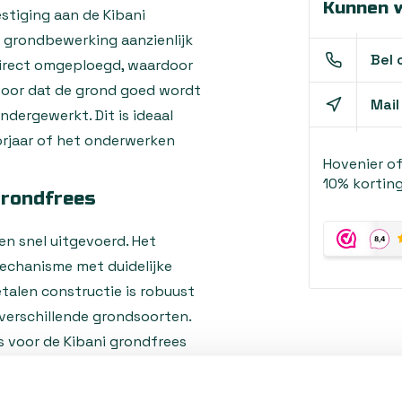
Kunnen w
stiging aan de Kibani
 grondbewerking aanzienlijk
Bel 
direct omgeploegd, waardoor
voor dat de grond goed wordt
Mail
dergewerkt. Dit is ideaal
orjaar of het onderwerken
Hovenier o
10% korting
grondfrees
n snel uitgevoerd. Het
echanisme met duidelijke
alen constructie is robuust
 verschillende grondsoorten.
is voor de Kibani grondfrees
ere modellen of merken is