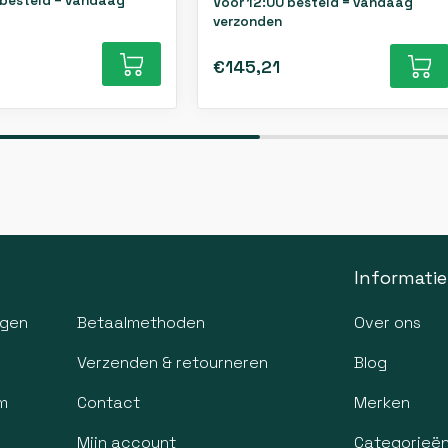
 besteld = vandaag
Voor 12:00 besteld = vandaag
verzonden
€145,21
Informatie
agen
Betaalmethoden
Over ons
Verzenden & retourneren
Blog
m
Contact
Merken
Mijn account
Categorieë