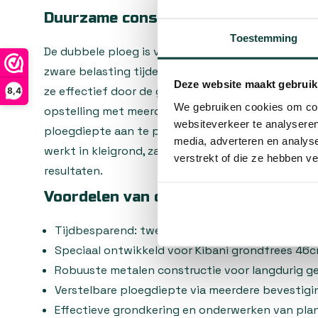
Duurzame constructie voor langduri
Toestemming
De dubbele ploeg is vervaardigd uit stevig materia
zware belasting tijdens het ploegen. De ploegsch
Deze website maakt gebruik
ze effectief door de grond snijden en de aarde goe
8,4
We gebruiken cookies om cont
opstelling met meerdere bevestigingsgaten biedt
websiteverkeer te analyseren
ploegdiepte aan te passen aan uw specifieke beh
media, adverteren en analys
werkt in kleigrond, zandgrond of leem, deze ploeg
verstrekt of die ze hebben v
resultaten.
Voordelen van de dubbele ploeg
Tijdbesparend: twee bewerkingen in één werkg
Speciaal ontwikkeld voor Kibani grondfrees 46
Robuuste metalen constructie voor langdurig g
Verstelbare ploegdiepte via meerdere bevestig
Effectieve grondkering en onderwerken van pla