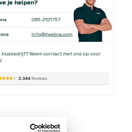
e je helpen?
ons
085-2121757
 ons
info@heebra.com
f klusbedrijf? Neem contact met ons op voor
!