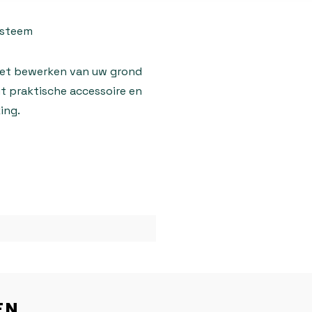
ysteem
het bewerken van uw grond
dit praktische accessoire en
ing.
EN