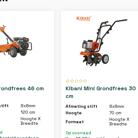
Grondfrees 46 cm
Kibani Mini Grondfrees 30
cm
tift
8x8mm
Afmeting stift
8x8mm
120 cm
Hoogte
70 cm
Hoogte X
Hoogte X
Formaat
Breedte
Breedte
ad
Op voorraad