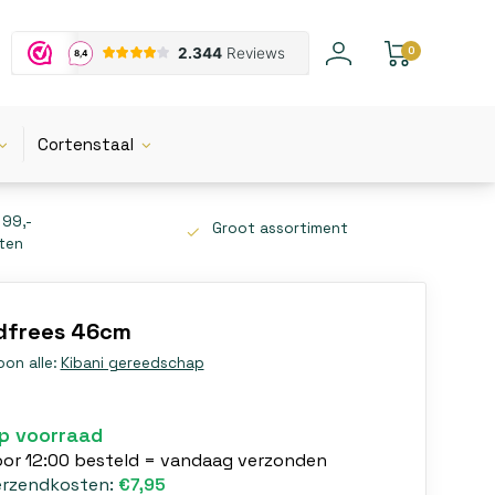
0
Cortenstaal
 99,-
Groot assortiment
tten
ndfrees 46cm
oon alle:
Kibani gereedschap
p voorraad
oor 12:00 besteld = vandaag verzonden
erzendkosten:
€7,95