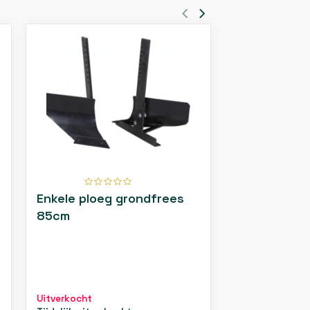
Enkele ploeg grondfrees
Dubbele plo
85cm
85cm
Uitverkocht
Uitverkocht