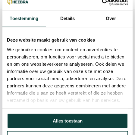
Beschrijving
Toestemming
Details
Over
Reviews
Deze website maakt gebruik van cookies
Specificaties
We gebruiken cookies om content en advertenties te
personaliseren, om functies voor social media te bieden
en om ons websiteverkeer te analyseren. Ook delen we
Kunnen we je helpen?
informatie over uw gebruik van onze site met onze
partners voor social media, adverteren en analyse. Deze
partners kunnen deze gegevens combineren met andere
085-2121757
informatie die u aan ze heeft verstrekt of die ze hebben
verzameld op basis van uw gebruik van hun services.
info@heebra.com
Alles toestaan
Hovenier of klusbedrijf? Neem contact met ons op voor
10% korting!