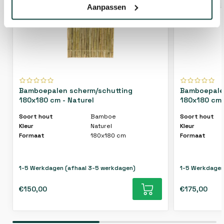
Aanpassen
Bamboepalen scherm/schutting
Bamboepale
180x180 cm - Naturel
180x180 cm 
Soort hout
Bamboe
Soort hout
Kleur
Naturel
Kleur
Formaat
180x180 cm
Formaat
1-5 Werkdagen (afhaal 3-5 werkdagen)
1-5 Werkdagen
€150,00
€175,00