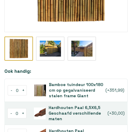
Ook handig:
Bamboe tuindeur 100x180
-
+
cm op gegalvaniseerd
(+351,99)
stalen frame Giant
Hardhouten Paal 6,5X6,5
-
+
Geschaafd verschillende
(+30,00)
maten
Hardhouten Paal