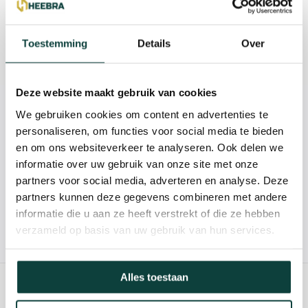
Reviews
Toestemming
Details
Over
Specificaties
Deze website maakt gebruik van cookies
Kunnen we je helpen?
We gebruiken cookies om content en advertenties te
personaliseren, om functies voor social media te bieden
en om ons websiteverkeer te analyseren. Ook delen we
085-2121757
informatie over uw gebruik van onze site met onze
partners voor social media, adverteren en analyse. Deze
info@heebra.com
partners kunnen deze gegevens combineren met andere
informatie die u aan ze heeft verstrekt of die ze hebben
verzameld op basis van uw gebruik van hun services.
Hovenier of klusbedrijf? Neem contact met ons op voor
10% korting!
Alles toestaan
GERELATEERDE PRODUCTEN