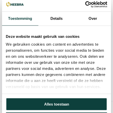
Beschrijving
Reviews
Toestemming
Details
Over
Specificaties
Deze website maakt gebruik van cookies
We gebruiken cookies om content en advertenties te
Kunnen we je helpen?
personaliseren, om functies voor social media te bieden
en om ons websiteverkeer te analyseren. Ook delen we
085-2121757
informatie over uw gebruik van onze site met onze
partners voor social media, adverteren en analyse. Deze
info@heebra.com
partners kunnen deze gegevens combineren met andere
informatie die u aan ze heeft verstrekt of die ze hebben
verzameld op basis van uw gebruik van hun services.
Hovenier of klusbedrijf? Neem contact met ons op voor
10% korting!
Alles toestaan