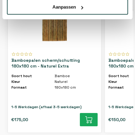
GERELATEERDE PRODUCTEN
Aanpassen
Bamboepalen scherm/schutting
Bamboepale
180x180 cm - Naturel Extra
180x180 cm 
Soort hout
Bamboe
Soort hout
Kleur
Naturel
Kleur
Formaat
180x180 cm
Formaat
1-5 Werkdagen (afhaal 3-5 werkdagen)
1-5 Werkdagen
€175,00
€150,00