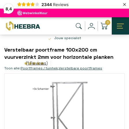
×
2344
Reviews
8,4
0
Jouw specialist
Verstelbaar poortframe 100x200 cm
vuurverzinkt 2mm voor horizontale planken
(1 Reviews)
Toon alle:
Poortframes / tuinhek
,
Verstelbare poortframes