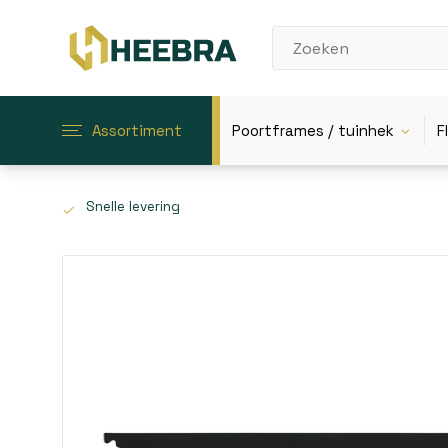
Assortiment
Poortframes / tuinhek
F
Snelle levering