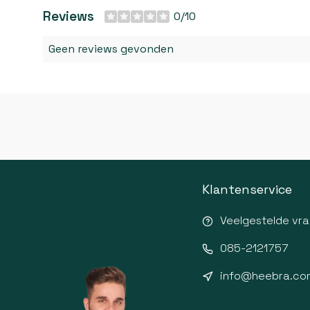
Reviews
0/10
Geen reviews gevonden
Klantenservice
Veelgestelde vr
085-2121757
info@heebra.co