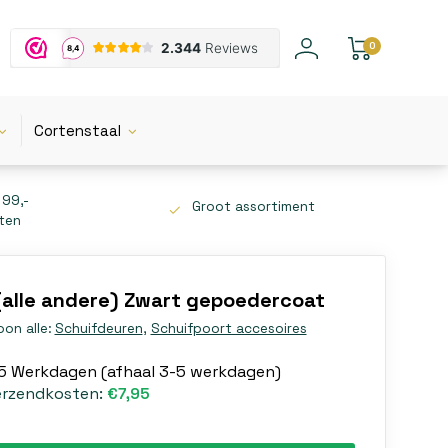
0
Cortenstaal
 99,-
Groot assortiment
tten
(alle andere) Zwart gepoedercoat
oon alle:
Schuifdeuren
,
Schuifpoort accesoires
-5 Werkdagen (afhaal 3-5 werkdagen)
erzendkosten:
€7,95