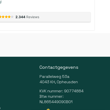
!
Contactgegevens
Parallelweg 53a
4043 KH, Opheusden
KVK nummer: 90774884
Btw nummer:
NL865449090B01
n