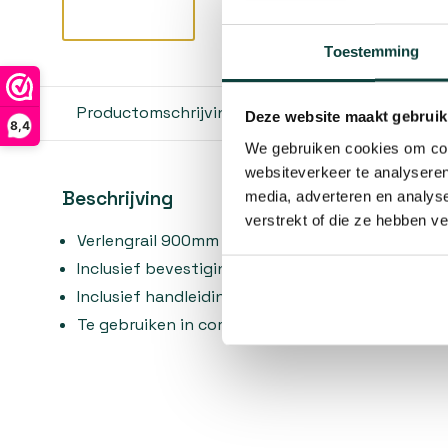
Toestemming
Productomschrijving
Reviews
Deze website maakt gebruik
8,4
We gebruiken cookies om cont
websiteverkeer te analyseren
Beschrijving
media, adverteren en analys
verstrekt of die ze hebben v
Verlengrail 900mm
Inclusief bevestigingsmateriaal en afstandhoud
Inclusief handleiding
Te gebruiken in combinatie met sets SP-50 / SP-