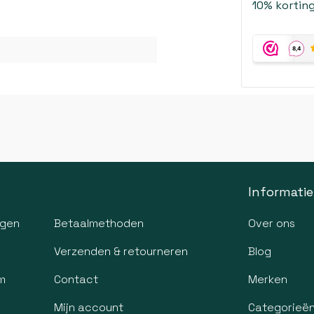
10% korting
Informatie
agen
Betaalmethoden
Over ons
Verzenden & retourneren
Blog
m
Contact
Merken
Mijn account
Categorieë