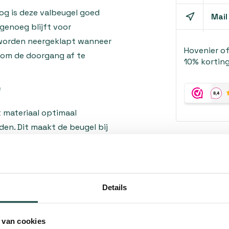
g is deze valbeugel goed
Mail
 genoeg blijft voor
 worden neergeklapt wanneer
Hovenier o
 om de doorgang af te
10% korting
e
t materiaal optimaal
den. Dit maakt de beugel bij
 alle weersomstandigheden. Of
lbeugel behoudt zijn sterkte
Details
eenvoudig worden vergrendeld
 van cookies
ijgt tot de beveiligde zone.