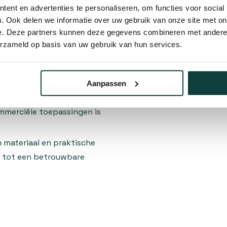
ent en advertenties te personaliseren, om functies voor social
bevoegden de beugel zomaar
. Ook delen we informatie over uw gebruik van onze site met on
e. Deze partners kunnen deze gegevens combineren met andere i
erzameld op basis van uw gebruik van hun services.
ngen, waaronder het
en van bedrijfsterreinen, het
Aanpassen
luiten van toegangswegen
ommerciële toepassingen is
 materiaal en praktische
l tot een betrouwbare