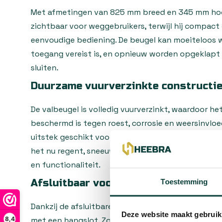
Met afmetingen van 825 mm breed en 345 mm hoo
zichtbaar voor weggebruikers, terwijl hij compact
eenvoudige bediening. De beugel kan moeiteloos
toegang vereist is, en opnieuw worden opgeklapt
sluiten.
Duurzame vuurverzinkte constructi
De valbeugel is volledig vuurverzinkt, waardoor he
beschermd is tegen roest, corrosie en weersinvloe
uitstek geschikt voor langdurig buitengebruik in
het nu regent, sneeuwt of de zon schijnt, deze va
en functionaliteit.
Afsluitbaar voor extra beveiliging
Toestemming
Dankzij de afsluitbare functie kan de valbeugel 
Deze website maakt gebruik
8,4
met een hangslot. Zo bepaal je zelf wie toegang kr