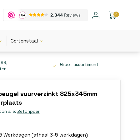
0
Cortenstaal
 99,-
Groot assortiment
tten
rbeugel vuurverzinkt 825x345mm
erplaats
oon alle:
Betonpoer
-5 Werkdagen (afhaal 3-5 werkdagen)