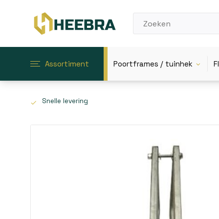
Assortiment
Poortframes / tuinhek
F
Snelle levering