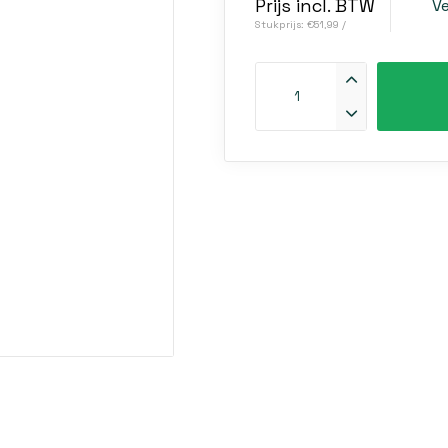
Prijs incl. BTW
V
Stukprijs: €51,99 /