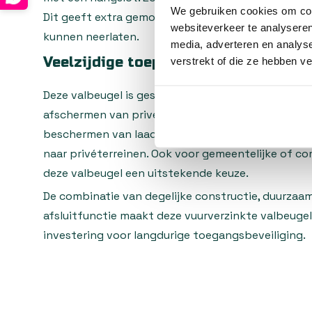
We gebruiken cookies om cont
Dit geeft extra gemoedsrust en voorkomt dat on
websiteverkeer te analyseren
kunnen neerlaten.
media, adverteren en analys
Veelzijdige toepassingen
verstrekt of die ze hebben v
Deze valbeugel is geschikt voor diverse toepassi
afschermen van privéparkeerplaatsen, het beveilig
beschermen van laad- en losplaatsen, of het afs
naar privéterreinen. Ook voor gemeentelijke of c
deze valbeugel een uitstekende keuze.
De combinatie van degelijke constructie, duurzaam
afsluitfunctie maakt deze vuurverzinkte valbeuge
investering voor langdurige toegangsbeveiliging.