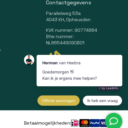
Contactgegevens
Parallelweg 53a
4043 KH, Opheusden
KVK nummer: 90774884
Btw nummer:
NL865449090B01
n
Betaalmogelijkheden: