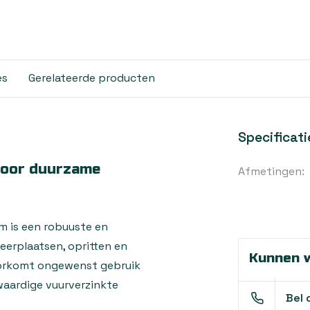
es
Gerelateerde producten
Specificati
 voor duurzame
Afmetingen:
m is een robuuste en
eerplaatsen, opritten en
Kunnen w
oorkomt ongewenst gebruik
waardige vuurverzinkte
Bel 