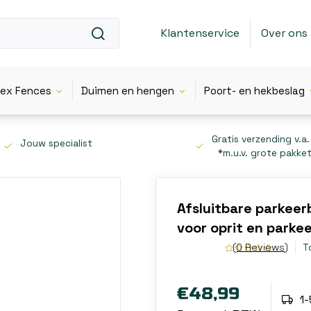
Klantenservice
Over ons
lex Fences
Duimen en hengen
Poort- en hekbeslag
Gratis verzending v.a.
Jouw specialist
*m.u.v. grote pakke
Afsluitbare parkee
voor oprit en parke
(0 Reviews)
T
€48,99
1