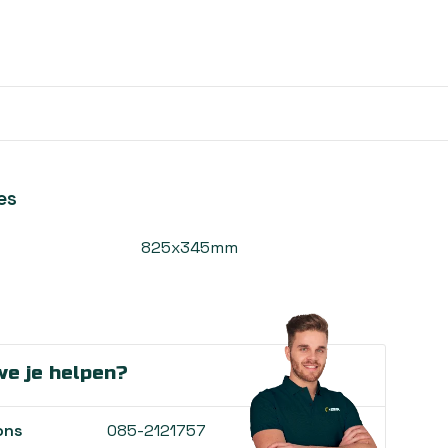
es
825x345mm
e je helpen?
ons
085-2121757