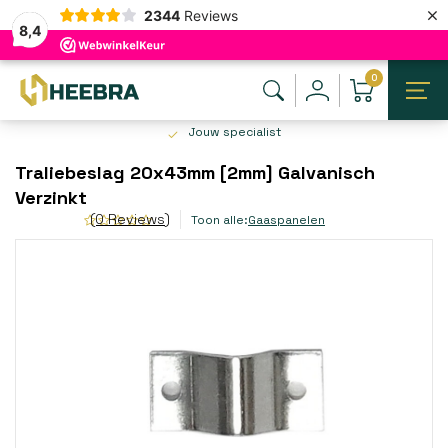
×
2344
Reviews
8,4
0
Jouw specialist
Traliebeslag 20x43mm [2mm] Galvanisch
Verzinkt
(0 Reviews)
Toon alle:
Gaaspanelen