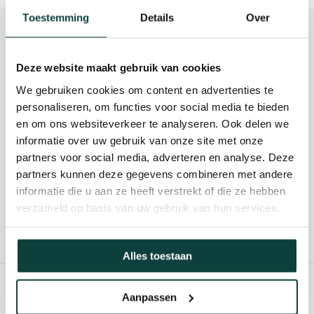
Toestemming
Details
Over
Beschrijving
Reviews
Deze website maakt gebruik van cookies
We gebruiken cookies om content en advertenties te
personaliseren, om functies voor social media te bieden
Kunnen we je helpen?
en om ons websiteverkeer te analyseren. Ook delen we
informatie over uw gebruik van onze site met onze
085-2121757
partners voor social media, adverteren en analyse. Deze
partners kunnen deze gegevens combineren met andere
info@heebra.com
informatie die u aan ze heeft verstrekt of die ze hebben
verzameld op basis van uw gebruik van hun services.
Hovenier of klusbedrijf? Neem contact met ons op voor
10% korting!
Alles toestaan
Aanpassen