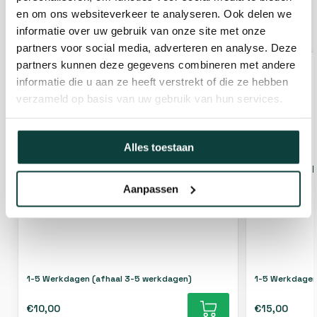
en om ons websiteverkeer te analyseren. Ook delen we
GERELATEERDE PRODUCTEN
informatie over uw gebruik van onze site met onze
partners voor social media, adverteren en analyse. Deze
partners kunnen deze gegevens combineren met andere
informatie die u aan ze heeft verstrekt of die ze hebben
verzameld op basis van uw gebruik van hun services.
Alles toestaan
Bamboestokken verschillende maten
Bamboestok
Aanpassen
Soort hout
Bamboe
Soort hout
1-5 Werkdagen (afhaal 3-5 werkdagen)
1-5 Werkdagen
€10,00
€15,00