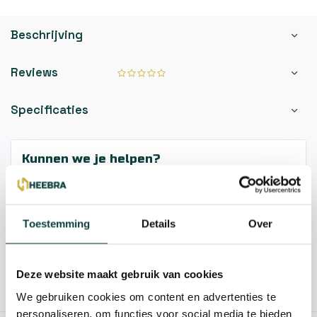
Beschrijving
Reviews
Specificaties
Kunnen we je helpen?
085-2121757
Toestemming
Details
Over
info@heebra.com
Deze website maakt gebruik van cookies
Hovenier of klusbedrijf? Neem contact met ons op voor
10% korting!
We gebruiken cookies om content en advertenties te
personaliseren, om functies voor social media te bieden