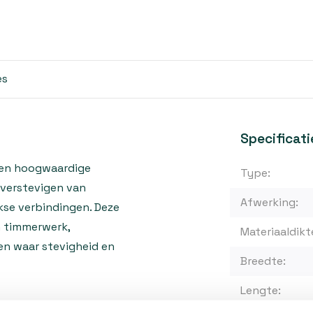
es
Specificati
 een hoogwaardige
Type:
 verstevigen van
Afwerking:
kse verbindingen. Deze
n timmerwerk,
Materiaaldikt
en waar stevigheid en
Breedte:
Lengte: