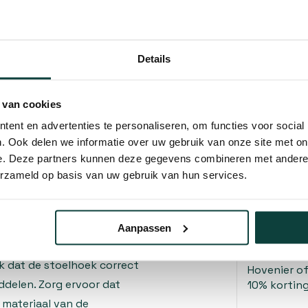
Aantal:
eren van duurzame
 hoekverbindingen. Door de
Hoogte:
 bestand tegen roestvorming,
Details
Materiaal:
buitentoepassingen. De
g tegen weersinvloeden en
 van cookies
nlijk verlengt.
ent en advertenties te personaliseren, om functies voor social
ende oppervlak om een
. Ook delen we informatie over uw gebruik van onze site met on
riaaldikte van 2 mm garant
Kunnen w
e. Deze partners kunnen deze gegevens combineren met andere i
d tegen vervorming. De
erzameld op basis van uw gebruik van hun services.
en eenvoudige bevestiging
Bel 
Mail
Aanpassen
jk dat de stoelhoek correct
Hovenier o
delen. Zorg ervoor dat
10% korting
 materiaal van de