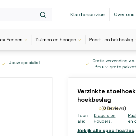
Klantenservice
Over ons
lex Fences
Duimen en hengen
Poort- en hekbeslag
Gratis verzending v.a.
Jouw specialist
*m.u.v. grote pakke
Verzinkte stoelhoek
hoekbeslag
(0 Reviews)
Toon
Dragers en
Paa
alle:
Houders
,
en 
Bekijk alle specificaties