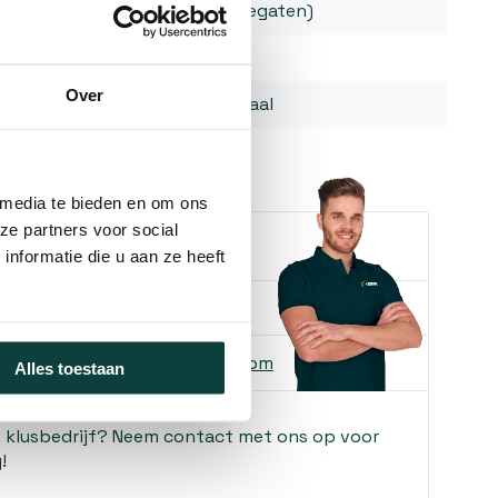
4 (montagegaten)
17,5 mm
Over
Verzinkt staal
 media te bieden en om ons
ze partners voor social
e je helpen?
nformatie die u aan ze heeft
ons
085-2121757
 ons
info@heebra.com
Alles toestaan
f klusbedrijf? Neem contact met ons op voor
!