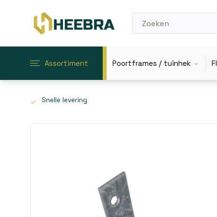
Assortiment
Poortframes / tuinhek
F
Snelle levering