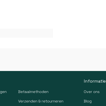
Informatie
agen
Betaalmethoden
Over ons
Verzenden & retourneren
Blog