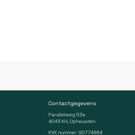
Contactgegevens
Parallelweg 53a
4043 KH, Opheusden
KVK nummer: 90774884