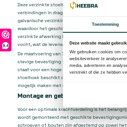
Deze verzinkte stoelhoek is ideaal voor het realis
verbindingen in dragende constructies, frames en
galvanische verzinking is het product uitstekend
Toestemming
waardoor het geschikt is voor zowel binnen- als 
verzinkte afwerking biedt langdurige beschermin
Deze website maakt gebruik
vocht, wat de levensduur van uw constructie aanzie
8,4
We gebruiken cookies om cont
De maatvoering van 75 x 75 mm zorgt voor voldo
websiteverkeer te analyseren
stevige bevestiging te realiseren, terwijl de mate
media, adverteren en analys
staat voor een hoge draagkracht en bestendighei
verstrekt of die ze hebben v
stoelhoek beschikt over vier montagegaten die e
mogelijk maken met schroeven of bouten.
Montage en gebruik
Voor een optimale krachtverdeling is het belangri
wordt gemonteerd met geschikte bevestigingsmid
schroeven of bouten zijn afgestemd op zowel het