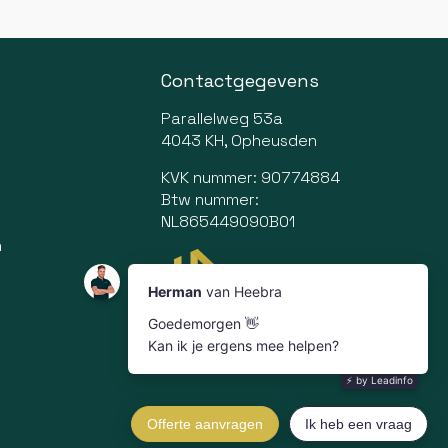
Contactgegevens
Parallelweg 53a
4043 KH, Opheusden
KVK nummer: 90774884
Btw nummer:
NL865449090B01
n