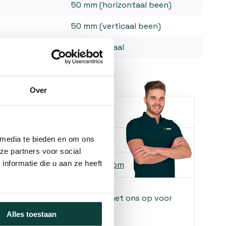
50 mm (horizontaal been)
50 mm (verticaal been)
Verzinkt staal
Over
e je helpen?
ons
085-2121757
 media te bieden en om ons
ze partners voor social
nformatie die u aan ze heeft
 ons
info@heebra.com
f klusbedrijf? Neem contact met ons op voor
!
Alles toestaan