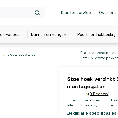
Klantenservice
Over ons
lex Fences
Duimen en hengen
Poort- en hekbeslag
Gratis verzending v.a.
Jouw specialist
*m.u.v. grote pakke
Stoelhoek verzinkt 
montagegaten
(0 Reviews)
Toon
Dragers en
Paa
alle:
Houders
,
en 
Bekijk alle specificaties