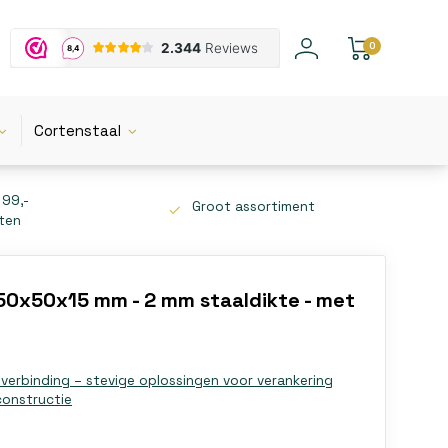
0
Cortenstaal
 99,-
Groot assortiment
tten
50x50x15 mm - 2 mm staaldikte - met
lverbinding – stevige oplossingen voor verankering
constructie