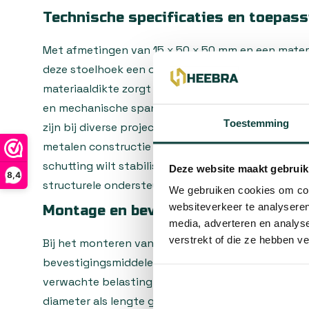
Technische specificaties en toepas
Met afmetingen van 15 x 50 x 50 mm en een mater
deze stoelhoek een optimale balans tussen stevig
materiaaldikte zorgt ervoor dat de hoekverbindin
en mechanische spanning, terwijl de compacte afm
Toestemming
zijn bij diverse projecten. Of u nu een houten fram
metalen constructie wilt assembleren of regelwer
schutting wilt stabiliseren, deze verzinkte stoelho
Deze website maakt gebruik
8,4
structurele ondersteuning.
We gebruiken cookies om cont
websiteverkeer te analyseren
Montage en bevestiging
media, adverteren en analys
verstrekt of die ze hebben v
Bij het monteren van de stoelhoek is het belangrij
bevestigingsmiddelen te kiezen die passen bij het
verwachte belasting. Denk hierbij aan schroeven 
diameter als lengte geschikt zijn voor de gaten in