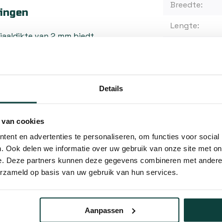
Breedte:
singen
Lengte:
iaaldikte van 2 mm biedt
Materiaal:
heid en praktisch gebruik. De
g bestand is tegen belasting
etingen flexibel inzetbaar
Details
e wilt verstevigen, een
k in een dakconstructie of
Kunnen w
ek levert de nodige
 van cookies
Bel 
ent en advertenties te personaliseren, om functies voor social
. Ook delen we informatie over uw gebruik van onze site met on
e. Deze partners kunnen deze gegevens combineren met andere i
Mail
erzameld op basis van uw gebruik van hun services.
k om de juiste
 te bewerken materiaal en de
Hovenier o
of bouten die zowel qua
10% korting
Aanpassen
 de hoekverbinder. Een