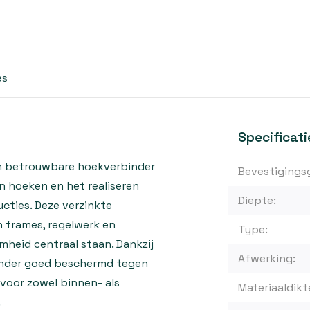
es
Specificati
en betrouwbare hoekverbinder
Bevestigings
n hoeken en het realiseren
Diepte:
ucties. Deze verzinkte
 frames, regelwerk en
Type:
mheid centraal staan. Dankzij
Afwerking:
binder goed beschermd tegen
 voor zowel binnen- als
Materiaaldikt
.