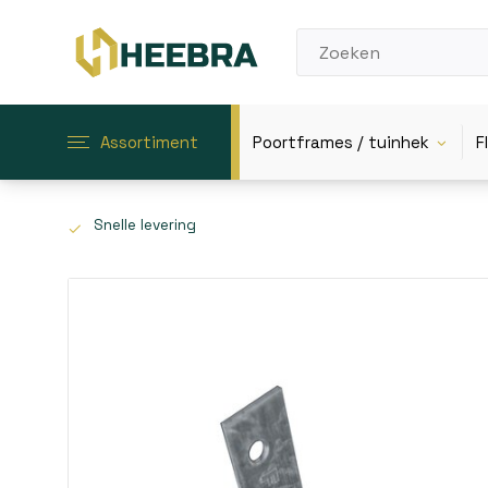
Assortiment
Poortframes / tuinhek
F
Snelle levering