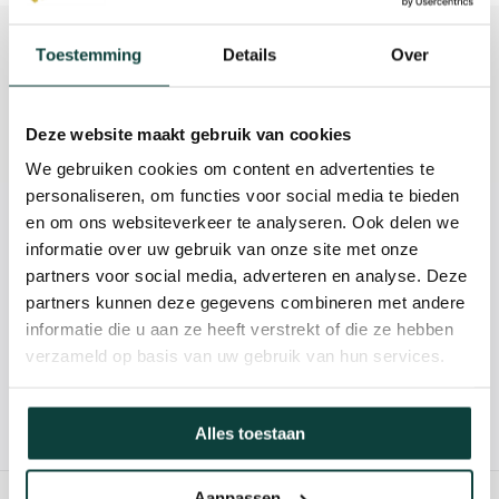
Beschrijving
Toestemming
Details
Over
Reviews
Deze website maakt gebruik van cookies
Specificaties
We gebruiken cookies om content en advertenties te
personaliseren, om functies voor social media te bieden
en om ons websiteverkeer te analyseren. Ook delen we
Kunnen we je helpen?
informatie over uw gebruik van onze site met onze
partners voor social media, adverteren en analyse. Deze
085-2121757
partners kunnen deze gegevens combineren met andere
informatie die u aan ze heeft verstrekt of die ze hebben
info@heebra.com
verzameld op basis van uw gebruik van hun services.
Hovenier of klusbedrijf? Neem contact met ons op voor
Alles toestaan
10% korting!
Aanpassen