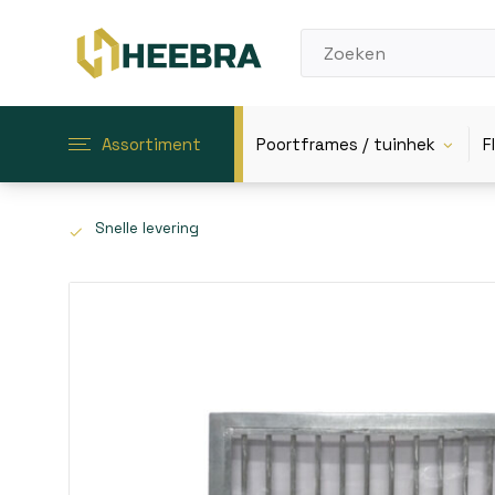
Assortiment
Poortframes / tuinhek
F
Snelle levering