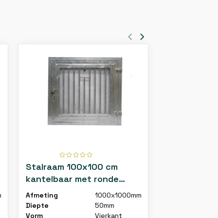
Stalraam 100x100 cm
Stalraam 1
kantelbaar met ronde
kantelbaar 
roosters vuurverzinkt
met verwijd
m
Afmeting
1000x1000mm
Afmeting
roosters
Diepte
50mm
Diepte
Vorm
Vierkant
Vorm