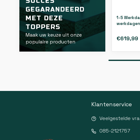
SUCCES
GEGARANDEERD
MET DEZE
1-5 Werkda
werkdagen
TOPPERS
Maak uw keuze uit onze
€619,99
populaire producten
Klantenservice
Veelgestelde vr
085-2121757