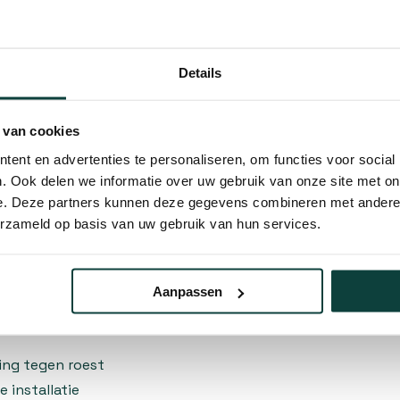
ouwprojecten. Het vaste
ntilatie en lichtinval
uiting. Dankzij de robuuste
Details
 stalraam zowel binnen als
 van cookies
ent en advertenties te personaliseren, om functies voor social
. Ook delen we informatie over uw gebruik van onze site met on
rverzinkte ankerbouten die
e. Deze partners kunnen deze gegevens combineren met andere i
De ankers met getande
erzameld op basis van uw gebruik van hun services.
beton, steen of hout. De
e installatie snel en
lijft zitten.
Aanpassen
ing tegen roest
installatie