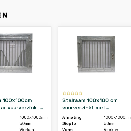
EN
m 100x100cm
Stalraam 100x100 cm
ar vuurverzinkt
vuurverzinkt met
ooster en RVS
verwijderbare roosters,
1000x1000mm
Afmeting
1000x1000m
links
50mm
Diepte
50mm
Vierkant
Vorm
Vierkant