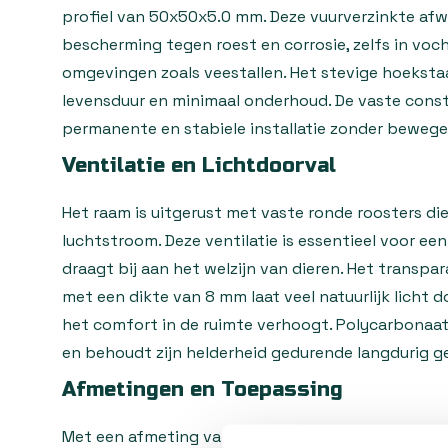
profiel van 50x50x5.0 mm. Deze vuurverzinkte afw
bescherming tegen roest en corrosie, zelfs in voc
omgevingen zoals veestallen. Het stevige hoeksta
levensduur en minimaal onderhoud. De vaste const
permanente en stabiele installatie zonder bewegen
Ventilatie en Lichtdoorval
Het raam is uitgerust met vaste ronde roosters d
luchtstroom. Deze ventilatie is essentieel voor ee
draagt bij aan het welzijn van dieren. Het transp
met een dikte van 8 mm laat veel natuurlijk licht 
het comfort in de ruimte verhoogt. Polycarbonaat i
en behoudt zijn helderheid gedurende langdurig ge
Afmetingen en Toepassing
Met een afmeting van 100x100 cm past dit stalra