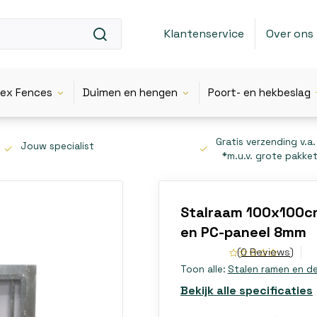
Klantenservice
Over ons
lex Fences
Duimen en hengen
Poort- en hekbeslag
Gratis verzending v.a.
Jouw specialist
*m.u.v. grote pakke
Stalraam 100x100cm
en PC-paneel 8mm
(0 Reviews)
Toon alle:
Stalen ramen en d
Bekijk alle specificaties