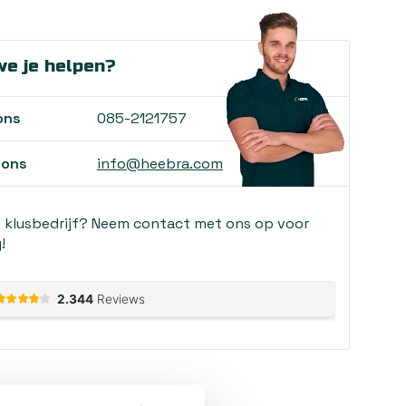
e je helpen?
ons
085-2121757
 ons
info@heebra.com
f klusbedrijf? Neem contact met ons op voor
!