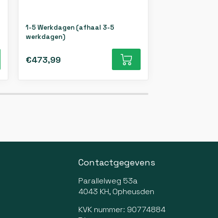
1-5 Werkdagen (afhaal 3-5
1-5 Werkdagen 
werkdagen)
werkdagen)
€473,99
€498,99
Contactgegevens
Parallelweg 53a
4043 KH, Opheusden
KVK nummer: 90774884