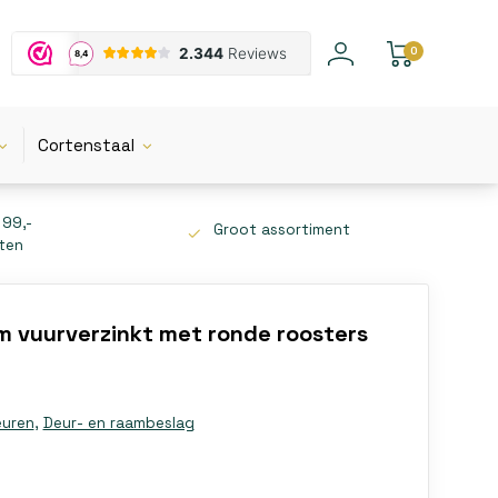
0
Cortenstaal
 99,-
Groot assortiment
tten
 vuurverzinkt met ronde roosters
euren
,
Deur- en raambeslag