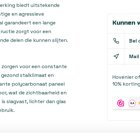
erking biedt uitstekende
htige en agressieve
Kunnen w
al garandeert een lange
ructie zorgt voor een
de delen die kunnen slijten.
Bel 
Mail
ie zorgen voor een constante
n gezond stalklimaat en
Hovenier o
arante polycarbonaat paneel
10% korting
door, wat de zichtbaarheid en
s slagvast, lichter dan glas
bruik.
am in standaard