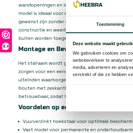
wandopeningen en is het geschikt voor diverse b
model is ideaal voor situaties waarin permanente ve
gewenst zijn zonder de noodzaak van opening of sl
Toestemming
constructie en weerbestendige afwerking kan het
buiten worden toegepast.
Deze website maakt gebruik
8,4
Montage en Bevestiging
We gebruiken cookies om cont
websiteverkeer te analyseren
Het stalraam wordt geleverd met vier stevige vuu
media, adverteren en analys
zorgen voor een eenvoudige en veilige montage. 
verstrekt of die ze hebben v
uiteinden waarborgen een stevige verankering in 
bouten met zeskantkoppen en flensmoeren maken d
betrouwbaar, zodat het raam stevig op zijn plaats b
Voordelen op een Rij
Vuurverzinkt hoekstaal voor optimale bescherm
Vast model voor permanente en onderhoudsarme 