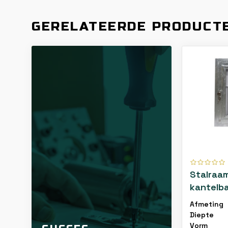
GERELATEERDE PRODUCT
Stalraa
kantelba
met V-r
Afmeting
beslag
Diepte
Vorm