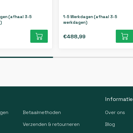
gen (afhaal 3-5
1-5 Werkdagen (afhaal 3-5
)
werkdagen)
€488,99
Informatie
agen
Betaalmethoden
Over ons
Verzenden & retourneren
Blog