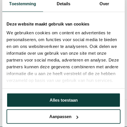
Beschrijving
Toestemming
Details
Over
Reviews
Deze website maakt gebruik van cookies
We gebruiken cookies om content en advertenties te
Kunnen we je helpen?
personaliseren, om functies voor social media te bieden
en om ons websiteverkeer te analyseren. Ook delen we
informatie over uw gebruik van onze site met onze
085-2121757
partners voor social media, adverteren en analyse. Deze
partners kunnen deze gegevens combineren met andere
info@heebra.com
informatie die u aan ze heeft verstrekt of die ze hebben
verzameld op basis van uw gebruik van hun services.
Hovenier of klusbedrijf? Neem contact met ons op voor
10% korting!
Alles toestaan
Aanpassen