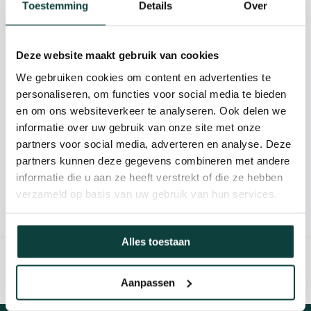
Beschrijving
Toestemming
Details
Over
Reviews
Deze website maakt gebruik van cookies
We gebruiken cookies om content en advertenties te
Kunnen we je helpen?
personaliseren, om functies voor social media te bieden
en om ons websiteverkeer te analyseren. Ook delen we
085-2121757
informatie over uw gebruik van onze site met onze
partners voor social media, adverteren en analyse. Deze
partners kunnen deze gegevens combineren met andere
info@heebra.com
informatie die u aan ze heeft verstrekt of die ze hebben
verzameld op basis van uw gebruik van hun services.
Hovenier of klusbedrijf? Neem contact met ons op voor
10% korting!
Alles toestaan
Aanpassen