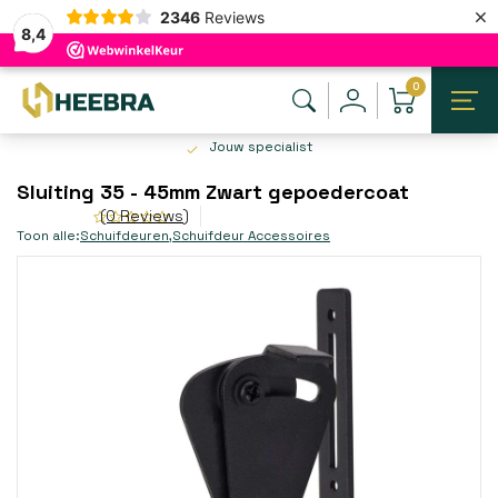
×
2346
Reviews
8,4
0
Jouw specialist
Sluiting 35 - 45mm Zwart gepoedercoat
(0 Reviews)
Toon alle:
Schuifdeuren
,
Schuifdeur Accessoires