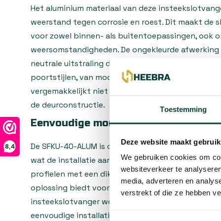
Het aluminium materiaal van deze insteekslotvang
weerstand tegen corrosie en roest. Dit maakt de 
voor zowel binnen- als buitentoepassingen, ook 
weersomstandigheden. De ongekleurde afwerking 
neutrale uitstraling die moeiteloos aansluit bij ver
poortstijlen, van modern tot klassiek. Het lichte 
vergemakkelijkt niet alleen de montage, maar ver
de deurconstructie.
Toestemming
Eenvoudige montage in standaard s
Deze website maakt gebruik
De SFKU-40-ALUM is ontwikkeld voor montage in e
8,4
We gebruiken cookies om cont
wat de installatie aanzienlijk vereenvoudigt. Het p
websiteverkeer te analyseren
profielen met een dikte tussen 40 en 50 mm, waard
media, adverteren en analys
oplossing biedt voor diverse deurtypen en poortc
verstrekt of die ze hebben v
insteekslotvanger wordt geleverd met een helder 
eenvoudige installatie, zelfs voor doe-het-zelver