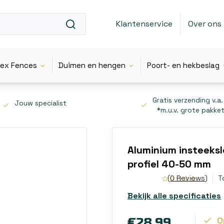
Klantenservice
Over ons
lex Fences
Duimen en hengen
Poort- en hekbeslag
Gratis verzending v.a.
Jouw specialist
*m.u.v. grote pakke
Aluminium insteeks
profiel 40-50 mm
(0 Reviews)
T
Bekijk alle specificaties
O
€28,99