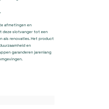
r
te afmetingen en
t deze slotvanger tot een
 als renovaties. Het product
, duurzaamheid en
happen garanderen jarenlang
nomgevingen.