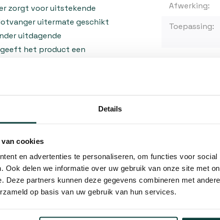
Afwerking:
er zorgt voor uitstekende
slotvanger uitermate geschikt
Toepassing:
onder uitdagende
geeft het product een
schillende deur- en
gewicht van aluminium
mindert ook de belasting op
Kunnen w
Details
lotpatroon
Bel 
 van cookies
en standaard slotpatroon,
Mail
ent en advertenties te personaliseren, om functies voor social
roduct is geschikt voor
. Ook delen we informatie over uw gebruik van onze site met on
oor het een veelzijdige
e. Deze partners kunnen deze gegevens combineren met andere i
Hovenier o
onstructies. De
erzameld op basis van uw gebruik van hun services.
10% korting
instructiepakket voor
s met basiskennis van hang-