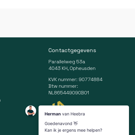
Contactgegevens
Parallelweg 53a
4043 KH, Opheusden
KVK nummer: 90774884
Btw nummer:
NL865449090B01
n