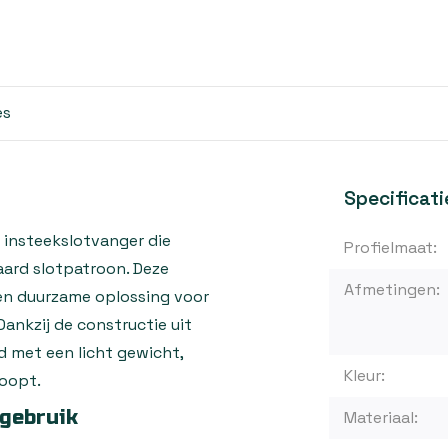
es
Specificati
insteekslotvanger die
Profielmaat:
aard slotpatroon. Deze
Afmetingen:
en duurzame oplossing voor
ankzij de constructie uit
d met een licht gewicht,
Kleur:
loopt.
gebruik
Materiaal: