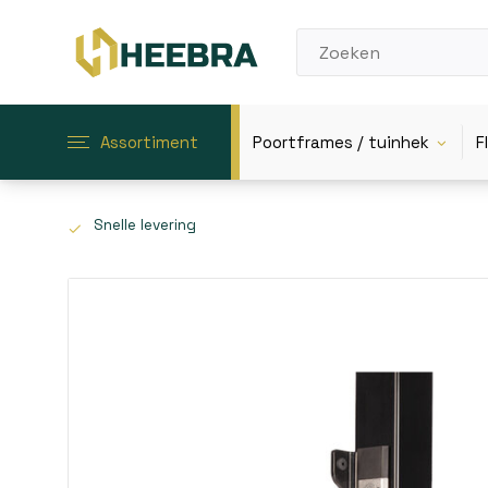
Assortiment
Poortframes / tuinhek
F
Snelle levering