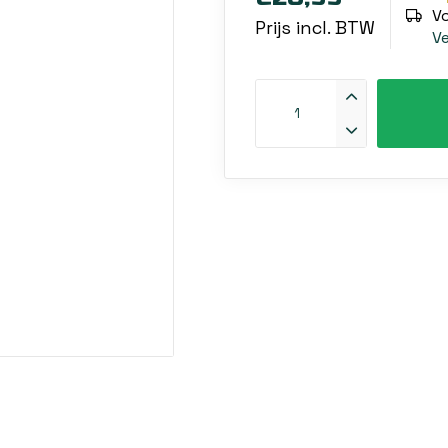
V
Prijs incl. BTW
V