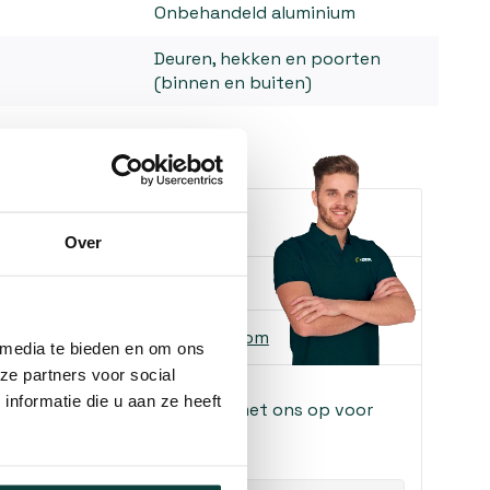
Onbehandeld aluminium
Deuren, hekken en poorten
(binnen en buiten)
e je helpen?
Over
ons
085-2121757
 ons
info@heebra.com
 media te bieden en om ons
ze partners voor social
nformatie die u aan ze heeft
f klusbedrijf? Neem contact met ons op voor
!