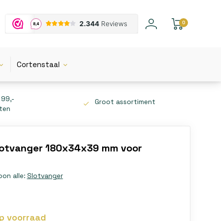
0
Cortenstaal
 99,-
Groot assortiment
tten
lotvanger 180x34x39 mm voor
oon alle:
Slotvanger
p voorraad