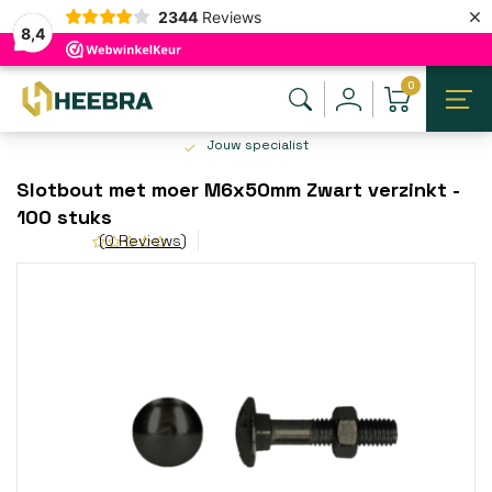
×
2344
Reviews
8,4
0
Jouw specialist
Slotbout met moer M6x50mm Zwart verzinkt -
100 stuks
(0 Reviews)