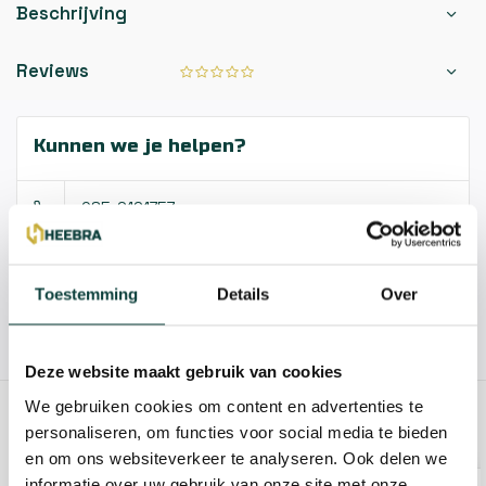
Beschrijving
Reviews
Kunnen we je helpen?
085-2121757
info@heebra.com
Toestemming
Details
Over
Hovenier of klusbedrijf? Neem contact met ons op voor
10% korting!
Deze website maakt gebruik van cookies
We gebruiken cookies om content en advertenties te
GERELATEERDE PRODUCTEN
personaliseren, om functies voor social media te bieden
en om ons websiteverkeer te analyseren. Ook delen we
informatie over uw gebruik van onze site met onze