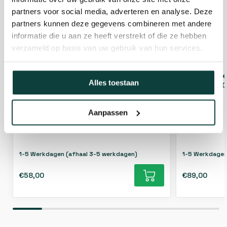
partners voor social media, adverteren en analyse. Deze
partners kunnen deze gegevens combineren met andere
informatie die u aan ze heeft verstrekt of die ze hebben
verzameld op basis van uw gebruik van hun services.
Slotbout met moer M6x60mm Zwart
Slotbout m
Alles toestaan
verzinkt - 100 stuks
verzinkt - 1
Aanpassen
1-5 Werkdagen (afhaal 3-5 werkdagen)
1-5 Werkdagen
€58,00
€89,00