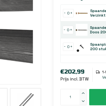
Spaande
-
+
Verzinkt
Spaande
-
+
Doos 20
Spaanpl
-
+
200 stu
€202,99
1
V
Prijs incl. BTW