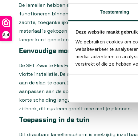
De lamellen hebben een breedte van 10 cm en zij
Toestemming
functioneren binnen het Flex Fence systeem. De 
zachte, toegankelijke uitstraling en verhogen tegeli
materiaal is gekozen op duurzaamheid en vraagt w
Deze website maakt gebruik
8,4
langer kunt genieten van je tuinafscheiding zonde
We gebruiken cookies om cont
websiteverkeer te analyseren
Eenvoudige montage en flexibiliteit
media, adverteren en analys
verstrekt of die ze hebben v
De SET Zwarte Flex Fence 165cm Draaibare Lamell
vlotte installatie. De complete set bevat alle ben
aan de slag te gaan. Door de modulaire opbouw kun
aanpassen aan de specifieke afmetingen en wensen
korte scheiding langs het terras plaatst of een l
zithoek, dit systeem groeit mee met je plannen.
Toepassing in de tuin
Dit draaibare lamellenscherm is veelzijdig inzetbaar