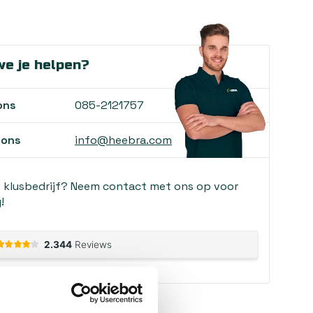
e je helpen?
ons
085-2121757
 ons
info@heebra.com
f klusbedrijf? Neem contact met ons op voor
!