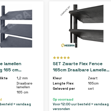
e lamellen
SET Zwarte Flex Fence
g 165 cm
165cm Draaibare Lamellen
t staal - Flex
voor in de tuin compleet
dikte
1,2 mm
Kleur
Zwart
et
met zwarte planken
Draaibare
Lengte Flex
165cm
lamellen
Geleverd per
set
165 cm
ad
Op voorraad
 besteld = vandaag
Voor 12:00 uur besteld = vandaag
verzonden