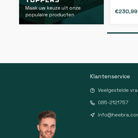
TOPPERS
Maak uw keuze uit onze
€230,99
populaire producten
Klantenservice
Veelgestelde vr
085-2121757
info@heebra.co