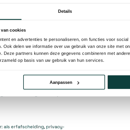
n ontworpen om optimaal te
Details
ronde hoeken zorgen voor een
jkertijd de veiligheid. Het
einig onderhoud, zodat je
 van cookies
r intensieve verzorging.
ent en advertenties te personaliseren, om functies voor social
. Ook delen we informatie over uw gebruik van onze site met on
e. Deze partners kunnen deze gegevens combineren met andere i
erzameld op basis van uw gebruik van hun services.
en is ontworpen voor een
odigde onderdelen om direct
 je de configuratie
Aanpassen
 van jouw tuin. Of je nu een
angere afscheiding rondom je
: als erfafscheiding, privacy-