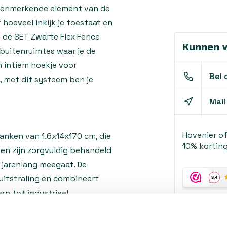
t kenmerkende element van de
f hoeveel inkijk je toestaat en
 de SET Zwarte Flex Fence
Kunnen w
buitenruimtes waar je de
n intiem hoekje voor
Bel 
, met dit systeem ben je
Mail
Hovenier o
anken van 1.6x14x170 cm, die
10% korting
ken zijn zorgvuldig behandeld
 jarenlang meegaat. De
 uitstraling en combineert
rn tot industrieel.