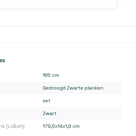
es
165 cm
Gedroogd Zwarte planken
set
Zwart
nk (LxBxH):
179,5x14x1,6 cm