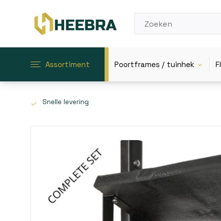
Assortiment
Poortframes / tuinhek
F
Snelle levering