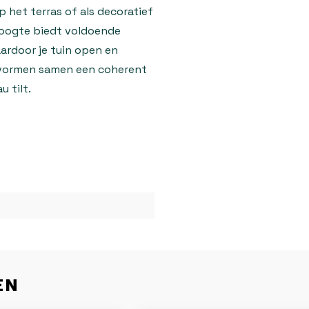
 het terras of als decoratief
hoogte biedt voldoende
ardoor je tuin open en
n vormen samen een coherent
 tilt.
EN