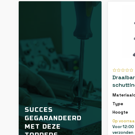
Draaibar
schuttin
antracie
Materiaal
Fence s
Type
SUCCES
Hoogte
GEGARANDEERD
Op voorra
MET DEZE
Voor 12:00
verzonden