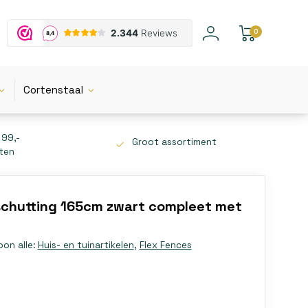
0
Cortenstaal
 99,-
Groot assortiment
tten
 schutting 165cm zwart compleet met
oon alle:
Huis- en tuinartikelen
,
Flex Fences