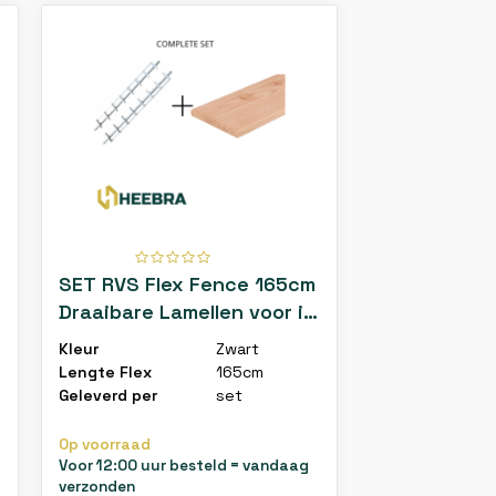
SET RVS Flex Fence 165cm
SET Zwarte 
Draaibare Lamellen voor in
165cm Draai
de tuin compleet met
voor in de t
Kleur
Zwart
Kleur
douglas planken
met douglas
Lengte Flex
165cm
Lengte Flex
Geleverd per
set
Geleverd per
Op voorraad
1-5 werkdagen (
Voor 12:00 uur besteld = vandaag
werkdagen)
verzonden