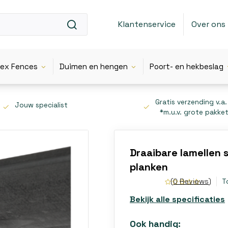
Klantenservice
Over ons
lex Fences
Duimen en hengen
Poort- en hekbeslag
Gratis verzending v.a.
Jouw specialist
*m.u.v. grote pakke
Draaibare lamellen
planken
(0 Reviews)
T
Bekijk alle specificaties
Ook handig: