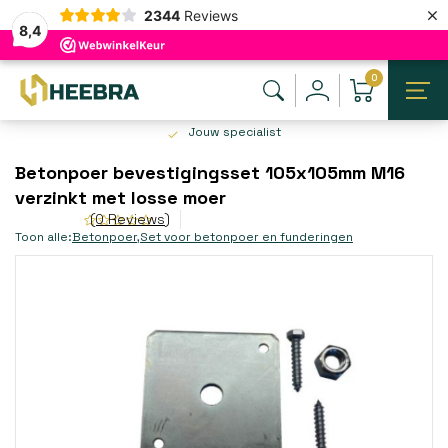
×
2344
Reviews
8,4
0
Jouw specialist
Betonpoer bevestigingsset 105x105mm M16
verzinkt met losse moer
(0 Reviews)
Toon alle:
Betonpoer
,
Set voor betonpoer en funderingen