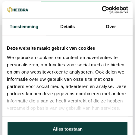
Toevoegen aan winkelwagen
Toestemming
Details
Over
Beschrijving
Deze website maakt gebruik van cookies
Reviews
We gebruiken cookies om content en advertenties te
Specificaties
personaliseren, om functies voor social media te bieden
en om ons websiteverkeer te analyseren. Ook delen we
informatie over uw gebruik van onze site met onze
Kunnen we je helpen?
partners voor social media, adverteren en analyse. Deze
partners kunnen deze gegevens combineren met andere
informatie die u aan ze heeft verstrekt of die ze hebben
085-2121757
verzameld op basis van uw gebruik van hun services.
info@heebra.com
Alles toestaan