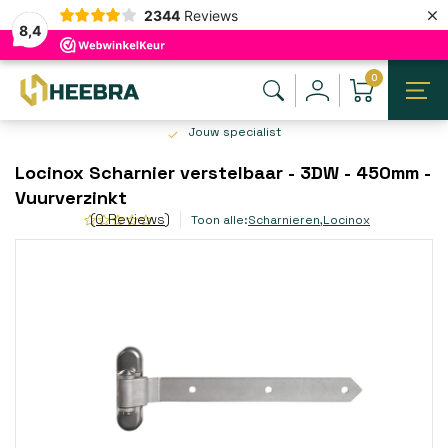
×
2344
Reviews
8,4
0
Jouw specialist
Locinox Scharnier verstelbaar - 3DW - 450mm -
Vuurverzinkt
(0 Reviews)
Toon alle:
Scharnieren
,
Locinox