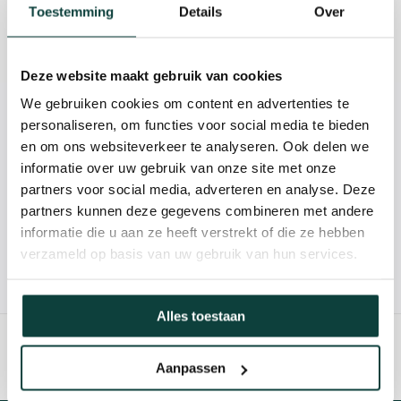
Beschrijving
Toestemming
Details
Over
Reviews
Deze website maakt gebruik van cookies
We gebruiken cookies om content en advertenties te
Kunnen we je helpen?
personaliseren, om functies voor social media te bieden
en om ons websiteverkeer te analyseren. Ook delen we
informatie over uw gebruik van onze site met onze
085-2121757
partners voor social media, adverteren en analyse. Deze
partners kunnen deze gegevens combineren met andere
info@heebra.com
informatie die u aan ze heeft verstrekt of die ze hebben
verzameld op basis van uw gebruik van hun services.
Hovenier of klusbedrijf? Neem contact met ons op voor
10% korting!
Alles toestaan
Aanpassen