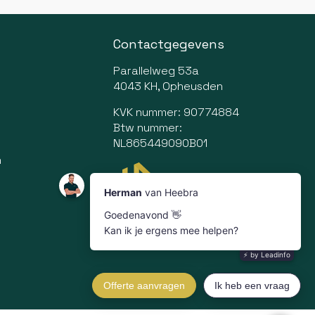
Contactgegevens
Parallelweg 53a
4043 KH, Opheusden
KVK nummer: 90774884
Btw nummer:
NL865449090B01
n