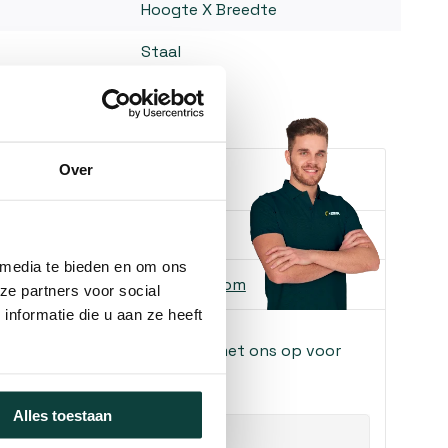
Hoogte X Breedte
Staal
Over
e je helpen?
ons
085-2121757
 media te bieden en om ons
 ons
info@heebra.com
ze partners voor social
nformatie die u aan ze heeft
f klusbedrijf? Neem contact met ons op voor
!
Alles toestaan