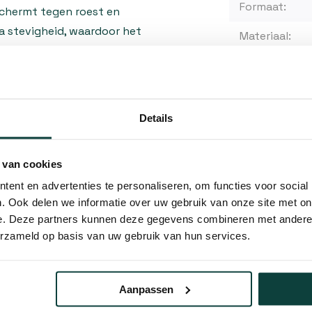
Formaat:
schermt tegen roest en
ra stevigheid, waardoor het
Materiaal:
deuren en poorten. Beide
 solide montage op houten of
 aan de bovenzijde, wat
Details
Kunnen w
sdraaiende uitvoering
nt bevindt wanneer u vanaf de
Bel 
 van cookies
ed op bij het bestellen, zodat
ent en advertenties te personaliseren, om functies voor social
Mail
. Ook delen we informatie over uw gebruik van onze site met on
e. Deze partners kunnen deze gegevens combineren met andere i
erzameld op basis van uw gebruik van hun services.
Hovenier o
 diverse projecten. Gebruik
10% korting
urconstructies,
rouwbaar scharnier nodig is.
Aanpassen
ijzonder geschikt voor