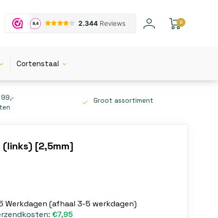
0
Cortenstaal
 99,-
Groot assortiment
tten
(links) [2,5mm]
-5 Werkdagen (afhaal 3-5 werkdagen)
erzendkosten:
€7,95