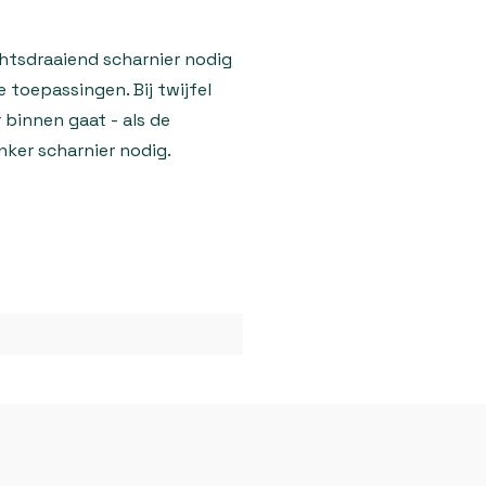
chtsdraaiend scharnier nodig
e toepassingen. Bij twijfel
r binnen gaat - als de
inker scharnier nodig.