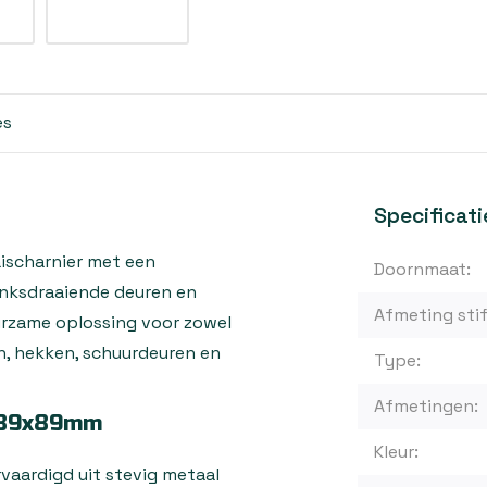
es
Specificati
aischarnier met een
Doornmaat:
inksdraaiende deuren en
Afmeting stif
uurzame oplossing voor zowel
n, hekken, schuurdeuren en
Type:
Afmetingen:
r 89x89mm
Kleur:
vaardigd uit stevig metaal