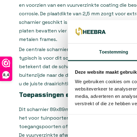
en voorzien van een vuurverzinkte coating die be
corrosie. De plaatdikte van 2,5 mm zorgt voor ext
scharnier geschikt is voor middelzware tot zware 
platen bevatten vier bevestigingsgaten voor een
metalen frames.
De centrale scharnieras heeft een stomp uiteinde
Toestemming
typisch is voor dit soort draaischarnieren. De link
betekent dat de scharnieras zich aan de linkerka
Deze website maakt gebruik
buitenzijde naar de deur of poort kijkt. Let hier go
8,4
We gebruiken cookies om cont
u de juiste draairichting kiest voor uw toepassing.
websiteverkeer te analyseren
Toepassingen en montage
media, adverteren en analys
verstrekt of die ze hebben v
Dit scharnier 89x89mm is veelzijdig inzetbaar voor
het voor tuinpoorten, erfafscheidingen, schuurde
toegangspoorten of andere situaties waar een bet
De vuurverzinkte afwerking maakt het scharnier b