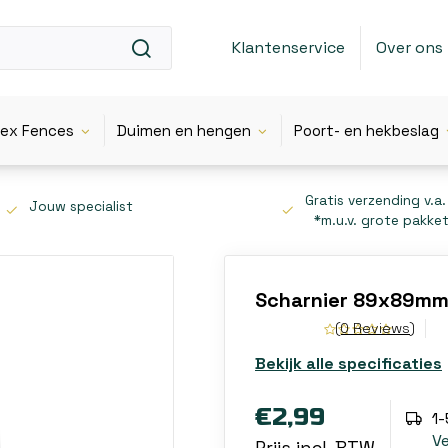
Klantenservice
Over ons
lex Fences
Duimen en hengen
Poort- en hekbeslag
Gratis verzending v.a.
Jouw specialist
*m.u.v. grote pakke
Scharnier 89x89mm 
(0 Reviews)
Bekijk alle specificaties
€2,99
1
V
Prijs incl. BTW