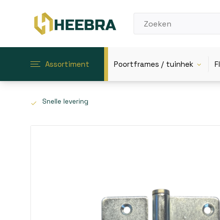
Assortiment
Poortframes / tuinhek
F
Snelle levering