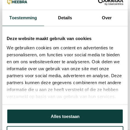
Beschrijving
Toestemming
Details
Over
Reviews
Deze website maakt gebruik van cookies
Specificaties
We gebruiken cookies om content en advertenties te
personaliseren, om functies voor social media te bieden
en om ons websiteverkeer te analyseren. Ook delen we
Kunnen we je helpen?
informatie over uw gebruik van onze site met onze
partners voor social media, adverteren en analyse. Deze
partners kunnen deze gegevens combineren met andere
085-2121757
informatie die u aan ze heeft verstrekt of die ze hebben
verzameld op basis van uw gebruik van hun services.
info@heebra.com
Alles toestaan
Hovenier of klusbedrijf? Neem contact met ons op voor
10% korting!