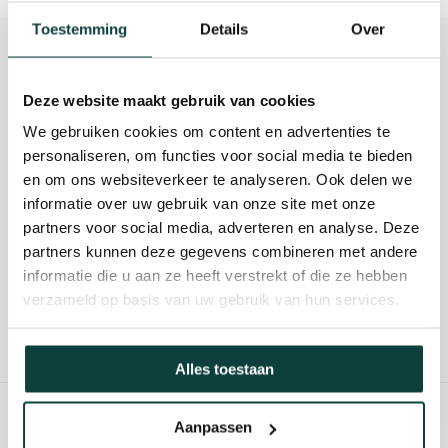
Toestemming
Details
Over
Beschrijving
Reviews
Deze website maakt gebruik van cookies
We gebruiken cookies om content en advertenties te
personaliseren, om functies voor social media te bieden
Kunnen we je helpen?
en om ons websiteverkeer te analyseren. Ook delen we
informatie over uw gebruik van onze site met onze
085-2121757
partners voor social media, adverteren en analyse. Deze
partners kunnen deze gegevens combineren met andere
info@heebra.com
informatie die u aan ze heeft verstrekt of die ze hebben
verzameld op basis van uw gebruik van hun services.
Hovenier of klusbedrijf? Neem contact met ons op voor
10% korting!
Alles toestaan
Aanpassen