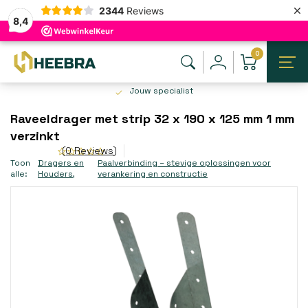
×
2344
Reviews
8,4
0
Jouw specialist
Raveeldrager met strip 32 x 190 x 125 mm 1 mm
verzinkt
(0 Reviews)
Toon
Dragers en
Paalverbinding – stevige oplossingen voor
alle:
Houders
,
verankering en constructie