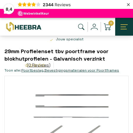
×
2344
Reviews
8,4
0
Jouw specialist
29mm Profielenset tbv poortframe voor
blokhutprofielen - Galvanisch verzinkt
(0 Reviews)
Toon alle:
Poortbeslag
,
Bevestigingsmaterialen voor Poortframes