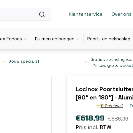
Klantenservice
Over ons
lex Fences
Duimen en hengen
Poort- en hekbeslag
Gratis verzending v.a.
Jouw specialist
*m.u.v. grote pakke
Locinox Poortsluite
[90° en 180°] - Alum
(0 Reviews)
T
€618,99
€686,99
Prijs incl. BTW