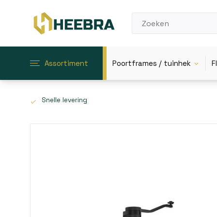
Assortiment
Poortframes / tuinhek
F
Snelle levering