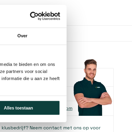
Over
 media te bieden en om ons
ze partners voor social
e je helpen?
nformatie die u aan ze heeft
ons
085-2121757
 ons
info@heebra.com
Alles toestaan
f klusbedrijf? Neem contact met ons op voor