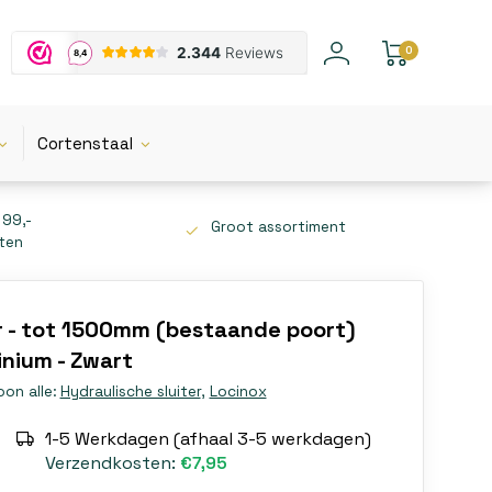
0
Cortenstaal
 99,-
Groot assortiment
tten
r - tot 1500mm (bestaande poort)
inium - Zwart
oon alle:
Hydraulische sluiter
,
Locinox
1-5 Werkdagen (afhaal 3-5 werkdagen)
Verzendkosten:
€7,95