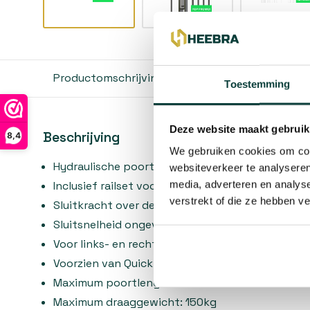
Productomschrijving
Reviews
Toestemming
Deze website maakt gebruik
Beschrijving
8,4
We gebruiken cookies om cont
Hydraulische poortsluiter met regelbare snelhei
websiteverkeer te analyseren
media, adverteren en analys
Inclusief railset voor 90° en 180° situaties
verstrekt of die ze hebben v
Sluitkracht over de volledige 180° openingshoek
Sluitsnelheid ongevoelig aan temperatuurscho
Voor links- en rechtsdraaiende poorten
Voorzien van Quick-Fix
Maximum poortlengte: 1500mm
Maximum draaggewicht: 150kg