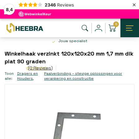
×
2346
Reviews
8,4
0
Jouw specialist
Winkelhaak verzinkt 120x120x20 mm 1,7 mm dik
plat 90 graden
(0 Reviews)
Toon
Dragers en
Paalverbinding – stevige oplossingen voor
alle:
Houders
,
verankering en constructie