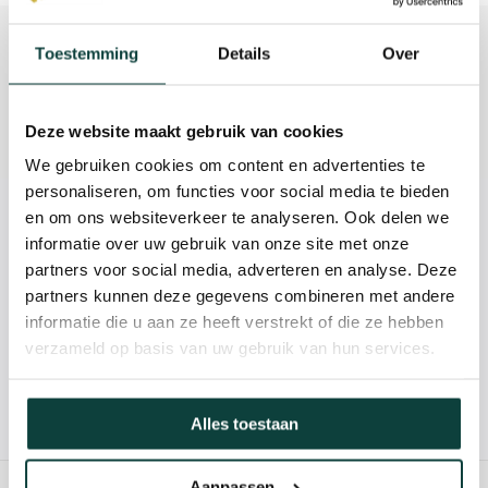
Beschrijving
Toestemming
Details
Over
Reviews
Deze website maakt gebruik van cookies
Specificaties
We gebruiken cookies om content en advertenties te
personaliseren, om functies voor social media te bieden
en om ons websiteverkeer te analyseren. Ook delen we
Kunnen we je helpen?
informatie over uw gebruik van onze site met onze
partners voor social media, adverteren en analyse. Deze
085-2121757
partners kunnen deze gegevens combineren met andere
informatie die u aan ze heeft verstrekt of die ze hebben
info@heebra.com
verzameld op basis van uw gebruik van hun services.
Hovenier of klusbedrijf? Neem contact met ons op voor
Alles toestaan
10% korting!
Aanpassen