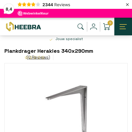
×
2344
Reviews
8,4
0
Jouw specialist
Plankdrager Herakles 340x290mm
(0 Reviews)