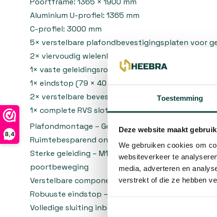
Poortframe: 1365 × 1900 mm
Aluminium U-profiel: 1365 mm
C-profiel: 3000 mm
5× verstelbare plafondbevestigingsplaten voor g
2× viervoudig wielenblok M12 met open lager
1× vaste geleidingsrol M12 met grondplaat
1× eindstop (79 × 40 × 5 mm)
2× verstelbare bevestigingsplaten (instelbaar va
Toestemming
1× complete RVS slotenset met deurkruk en rozet
Plafondmontage – Geschikt voor situaties zonde
Deze website maakt gebruik
8,4
Ruimtebesparend ontwerp – Zorgt voor een nette e
We gebruiken cookies om cont
Sterke geleiding – M12 wielenblokken en vaste rol 
websiteverkeer te analyseren
poortbeweging
media, adverteren en analys
Verstelbare componenten – Voor nauwkeurige inst
verstrekt of die ze hebben v
Robuuste eindstop – Voorkomt het doorschieten 
Volledige sluiting inbegrepen – RVS slotenset met