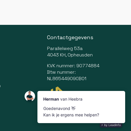
Contactgegevens
Parallelweg 53a
4043 KH, Opheusden
KVK nummer: 90774884
Btw nummer:
NL865449090B01
n