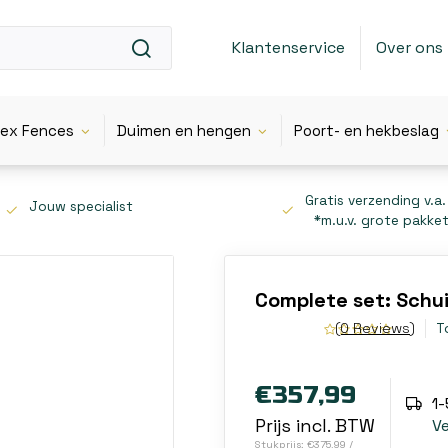
Klantenservice
Over ons
lex Fences
Duimen en hengen
Poort- en hekbeslag
Gratis verzending v.a.
Jouw specialist
*m.u.v. grote pakke
Complete set: Schui
(0 Reviews)
T
€357,99
1
Prijs incl. BTW
V
Stukprijs: €375,99 /