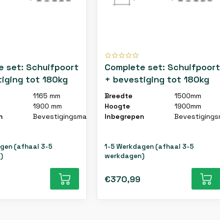
e set: Schuifpoort
Complete set: Schuifpoort
iging tot 180kg
+ bevestiging tot 180kg
1165 mm
Breedte
1500mm
1900 mm
Hoogte
1900mm
n
Bevestigingsmateriaal
Inbegrepen
Bevestigings
gen (afhaal 3-5
1-5 Werkdagen (afhaal 3-5
)
werkdagen)
€370,99