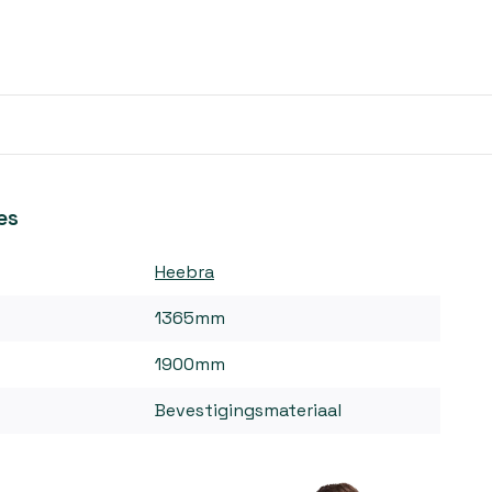
es
Heebra
1365mm
1900mm
Bevestigingsmateriaal