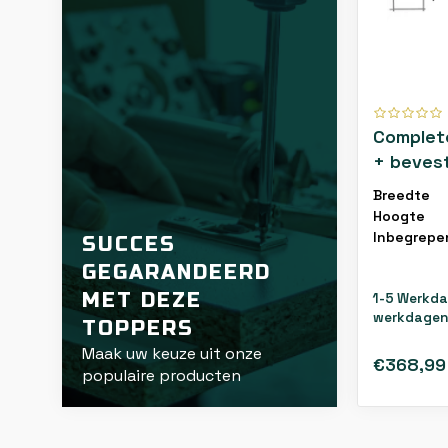
Complet
+ bevest
Breedte
Hoogte
Inbegrepe
SUCCES
GEGARANDEERD
MET DEZE
1-5 Werkda
werkdagen
TOPPERS
Maak uw keuze uit onze
€368,99
populaire producten