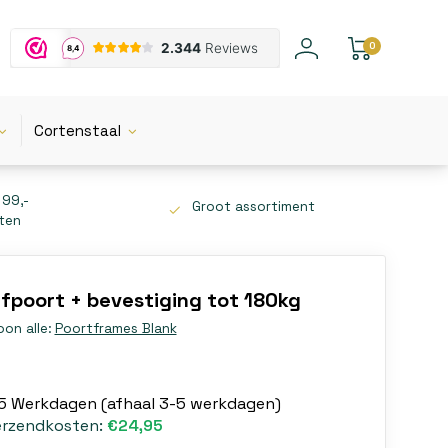
0
Cortenstaal
 99,-
Groot assortiment
tten
fpoort + bevestiging tot 180kg
oon alle:
Poortframes Blank
-5 Werkdagen (afhaal 3-5 werkdagen)
erzendkosten:
€24,95