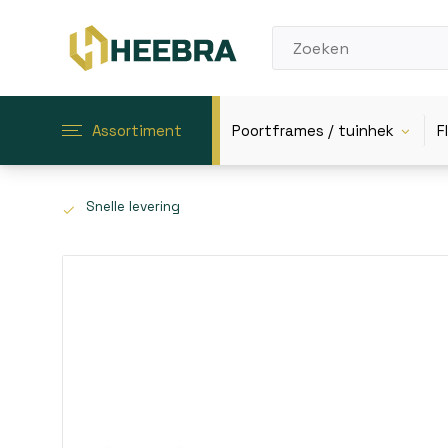
Assortiment
Poortframes / tuinhek
F
Snelle levering