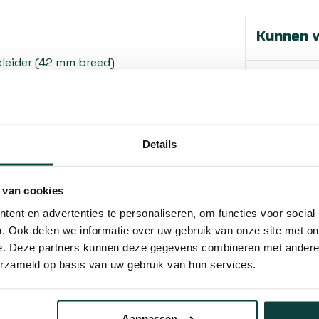
Kunnen w
eleider (42 mm breed)
Bel 
Mail
n 50 tot 65 mm)
Details
Hovenier o
ten
10% korting
r wandbevestiging
 van cookies
n efficiënte plaatsing
ent en advertenties te personaliseren, om functies voor social
voor een stabiele
. Ook delen we informatie over uw gebruik van onze site met on
e. Deze partners kunnen deze gegevens combineren met andere i
allatie en optimale werking
erzameld op basis van uw gebruik van hun services.
van de poort
 deurkruk en rozetten
Aanpassen