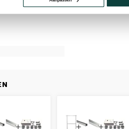
 binnen- als buitengebruik
EN