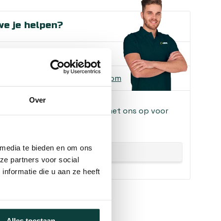
e je helpen?
ons
085-2121757
 ons
info@heebra.com
Over
f klusbedrijf? Neem contact met ons op voor
!
 media te bieden en om ons
ze partners voor social
nformatie die u aan ze heeft
Alles toestaan