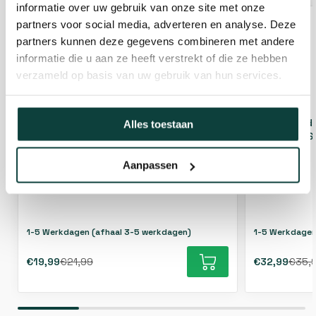
informatie over uw gebruik van onze site met onze
partners voor social media, adverteren en analyse. Deze
partners kunnen deze gegevens combineren met andere
informatie die u aan ze heeft verstrekt of die ze hebben
verzameld op basis van uw gebruik van hun services.
Plaat met draadstang - 145x70mm
Plaat met d
Alles toestaan
[6mm] - Vuurverzinkt
[6mm] - RVS
Aanpassen
1-5 Werkdagen (afhaal 3-5 werkdagen)
1-5 Werkdagen
€19,99
€21,99
€32,99
€35,