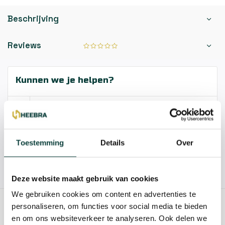
Beschrijving
Reviews
Kunnen we je helpen?
085-2121757
info@heebra.com
Toestemming
Details
Over
Hovenier of klusbedrijf? Neem contact met ons op voor
10% korting!
Deze website maakt gebruik van cookies
We gebruiken cookies om content en advertenties te
personaliseren, om functies voor social media te bieden
GERELATEERDE PRODUCTEN
en om ons websiteverkeer te analyseren. Ook delen we