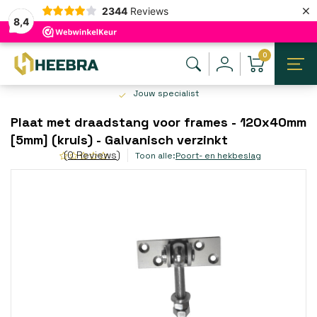
×
2344
Reviews
8,4
0
Jouw specialist
Plaat met draadstang voor frames - 120x40mm
[5mm] (kruis) - Galvanisch verzinkt
(0 Reviews)
Toon alle:
Poort- en hekbeslag