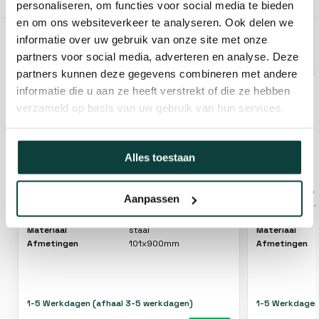
personaliseren, om functies voor social media te bieden
en om ons websiteverkeer te analyseren. Ook delen we
informatie over uw gebruik van onze site met onze
GERELATEERDE PRODUCTEN
partners voor social media, adverteren en analyse. Deze
partners kunnen deze gegevens combineren met andere
informatie die u aan ze heeft verstrekt of die ze hebben
verzameld op basis van uw gebruik van hun services.
Alles toestaan
Ronde paalhouder vuurverzinkt 101x900
Paalhouder 
Aanpassen
mm (andere pen) – set van 2 stuks
vuurverzinkt
Materiaal
staal
Materiaal
Afmetingen
101x900mm
Afmetingen
1-5 Werkdagen (afhaal 3-5 werkdagen)
1-5 Werkdagen