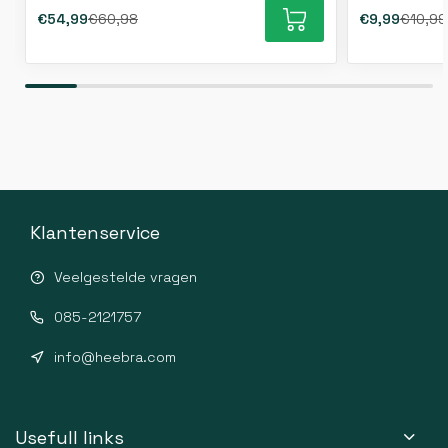
€54,99
€60,98
€9,99
€10,99
Klantenservice
Veelgestelde vragen
085-2121757
info@heebra.com
Usefull links