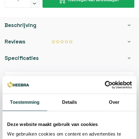
Beschrijving
Reviews
Specificaties
Kunnen we je helpen?
085-2121757
Toestemming
Details
Over
info@heebra.com
Deze website maakt gebruik van cookies
Hovenier of klusbedrijf? Neem contact met ons op voor
We gebruiken cookies om content en advertenties te
10% korting!