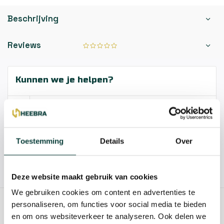
Beschrijving
Reviews
Kunnen we je helpen?
085-2121757
info@heebra.com
Toestemming
Details
Over
Hovenier of klusbedrijf? Neem contact met ons op voor
10% korting!
Deze website maakt gebruik van cookies
We gebruiken cookies om content en advertenties te
personaliseren, om functies voor social media te bieden
GERELATEERDE PRODUCTEN
en om ons websiteverkeer te analyseren. Ook delen we