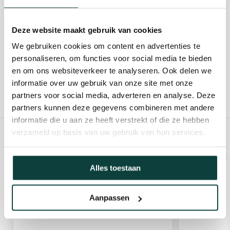
Kunnen we je helpen?
Deze website maakt gebruik van cookies
085-2121757
We gebruiken cookies om content en advertenties te
personaliseren, om functies voor social media te bieden
info@heebra.com
en om ons websiteverkeer te analyseren. Ook delen we
informatie over uw gebruik van onze site met onze
Hovenier of klusbedrijf? Neem contact met ons op voor
partners voor social media, adverteren en analyse. Deze
10% korting!
partners kunnen deze gegevens combineren met andere
informatie die u aan ze heeft verstrekt of die ze hebben
verzameld op basis van uw gebruik van hun services.
GERELATEERDE PRODUCTEN
Alles toestaan
Aanpassen