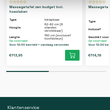
Massagetafel zen budget incl.
Massagetafe
hoeslaken
Type
Inklapbaar
Type
62-82 cm (8
Hoogte
standen
Inclusief
verstelbaar)
180 cm (exclusief
Lengte
Geschikt voor
hoofdsteun)
Op voorraad
Op voorraad
Voor 12:00 besteld = vandaag verzonden
Voor 12:00 be
€113,95
€114,18
Klantenservice