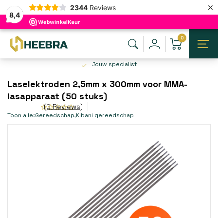
×
2344
Reviews
8,4
0
Jouw specialist
Laselektroden 2,5mm x 300mm voor MMA-
lasapparaat (50 stuks)
(0 Reviews)
Toon alle:
Gereedschap
,
Kibani gereedschap