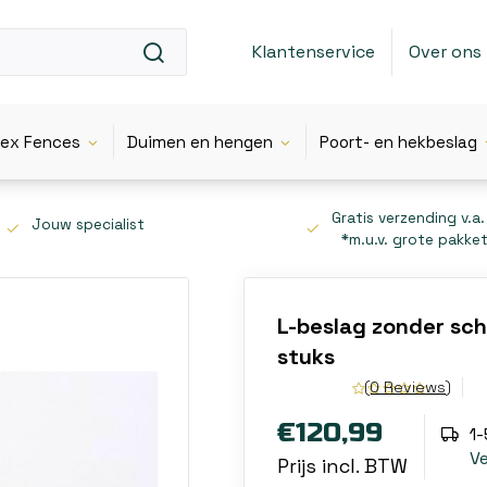
Klantenservice
Over ons
lex Fences
Duimen en hengen
Poort- en hekbeslag
Gratis verzending v.a.
Jouw specialist
*m.u.v. grote pakke
L-beslag zonder sc
stuks
(0 Reviews)
€120,99
1
V
Prijs incl. BTW