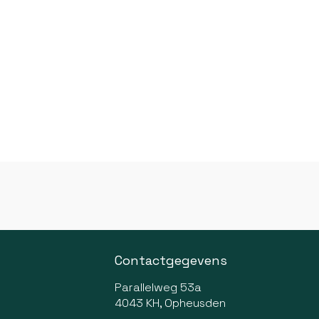
Contactgegevens
Parallelweg 53a
4043 KH, Opheusden