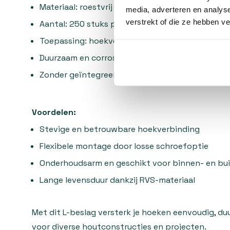
Materiaal: roestvrij staal (RVS), 2 mm dik
media, adverteren en analys
verstrekt of die ze hebben v
Aantal: 250 stuks per verpakking
Toepassing: hoekverbindingen in houtconstruct
Duurzaam en corrosiebestendig
Zonder geïntegreerde schroef voor flexibele m
Voordelen:
Stevige en betrouwbare hoekverbinding
Flexibele montage door losse schroefoptie
Onderhoudsarm en geschikt voor binnen- en bu
Lange levensduur dankzij RVS-materiaal
Met dit L-beslag versterk je hoeken eenvoudig, duu
voor diverse houtconstructies en projecten.