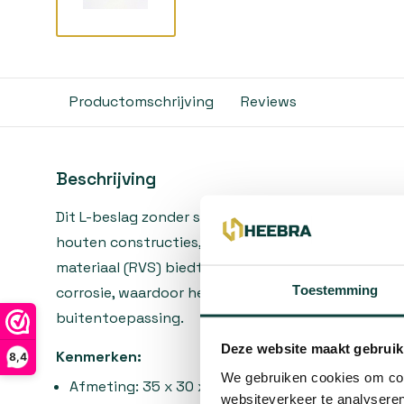
Productomschrijving
Reviews
Beschrijving
Dit L-beslag zonder schroef is ideaal voor het ver
houten constructies, meubels en andere projecten.
materiaal (RVS) biedt uitstekende duurzaamheid 
Toestemming
corrosie, waardoor het beslag geschikt is voor zow
buitentoepassing.
Deze website maakt gebruik
Kenmerken:
8,4
We gebruiken cookies om cont
Afmeting: 35 x 30 x 40 mm
websiteverkeer te analyseren