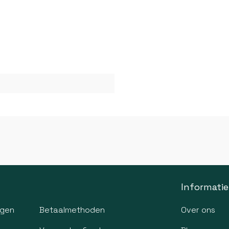
Informatie
agen
Betaalmethoden
Over ons