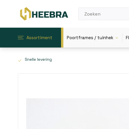
Assortiment
Poortframes / tuinhek
F
Snelle levering