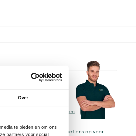
e je helpen?
ons
085-2121757
Over
 ons
info@heebra.com
 media te bieden en om ons
f klusbedrijf? Neem contact met ons op voor
ze partners voor social