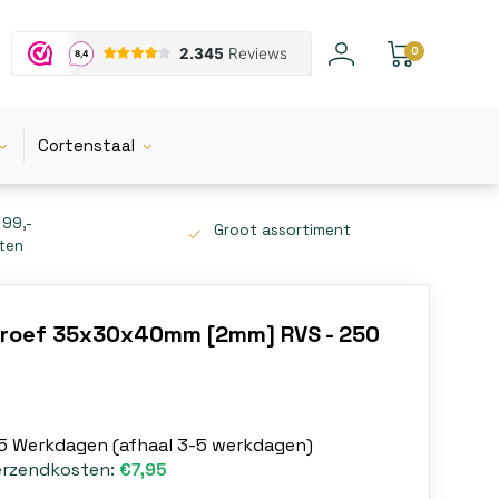
0
Cortenstaal
 99,-
Groot assortiment
tten
hroef 35x30x40mm [2mm] RVS - 250
-5 Werkdagen (afhaal 3-5 werkdagen)
erzendkosten:
€7,95