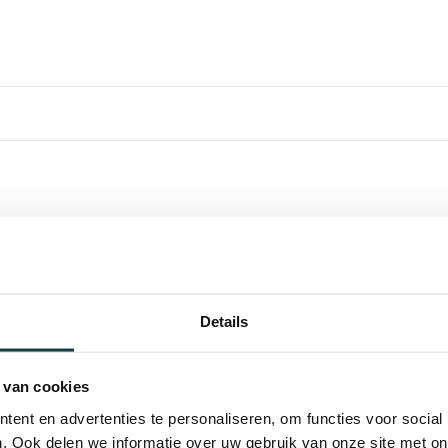
stevigen van hoeken in
Kunnen w
 Het roestvrijstalen
en bescherming tegen
Bel 
Details
el binnen- als
Mail
 van cookies
ent en advertenties te personaliseren, om functies voor social
Hovenier o
. Ook delen we informatie over uw gebruik van onze site met on