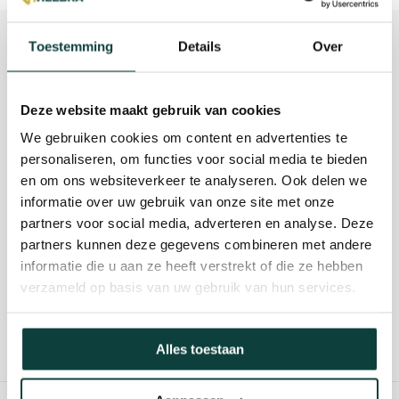
Beschrijving
Toestemming
Details
Over
Reviews
Deze website maakt gebruik van cookies
Specificaties
We gebruiken cookies om content en advertenties te
personaliseren, om functies voor social media te bieden
en om ons websiteverkeer te analyseren. Ook delen we
Kunnen we je helpen?
informatie over uw gebruik van onze site met onze
partners voor social media, adverteren en analyse. Deze
085-2121757
partners kunnen deze gegevens combineren met andere
informatie die u aan ze heeft verstrekt of die ze hebben
info@heebra.com
verzameld op basis van uw gebruik van hun services.
Hovenier of klusbedrijf? Neem contact met ons op voor
Alles toestaan
10% korting!