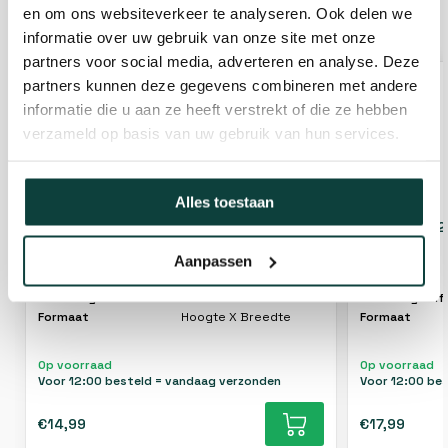
en om ons websiteverkeer te analyseren. Ook delen we
GERELATEERDE PRODUCTEN
informatie over uw gebruik van onze site met onze
partners voor social media, adverteren en analyse. Deze
partners kunnen deze gegevens combineren met andere
informatie die u aan ze heeft verstrekt of die ze hebben
verzameld op basis van uw gebruik van hun services.
Alles toestaan
Kroon Oil - Kettingolie
Kroon Oil - 2
Aanpassen
Type
Kettingolie
Type
Afmeting stift
8x8mm
Afmeting stif
Formaat
Hoogte X Breedte
Formaat
Op voorraad
Op voorraad
Voor 12:00 besteld = vandaag verzonden
Voor 12:00 be
€14,99
€17,99