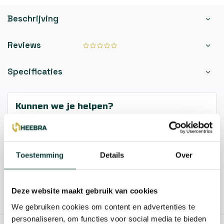
Beschrijving
Reviews
Specificaties
Kunnen we je helpen?
085-2121757
Toestemming
Details
Over
info@heebra.com
Deze website maakt gebruik van cookies
Hovenier of klusbedrijf? Neem contact met ons op voor
10% korting!
We gebruiken cookies om content en advertenties te
personaliseren, om functies voor social media te bieden