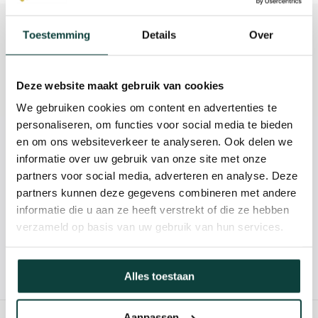
Beschrijving
Toestemming
Details
Over
Reviews
Deze website maakt gebruik van cookies
Specificaties
We gebruiken cookies om content en advertenties te
personaliseren, om functies voor social media te bieden
en om ons websiteverkeer te analyseren. Ook delen we
Kunnen we je helpen?
informatie over uw gebruik van onze site met onze
partners voor social media, adverteren en analyse. Deze
085-2121757
partners kunnen deze gegevens combineren met andere
informatie die u aan ze heeft verstrekt of die ze hebben
info@heebra.com
verzameld op basis van uw gebruik van hun services.
Hovenier of klusbedrijf? Neem contact met ons op voor
Alles toestaan
10% korting!
Aanpassen