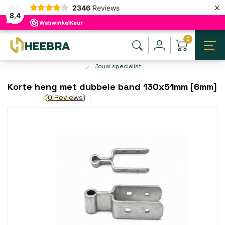
×
2346
Reviews
8,4
0
Jouw specialist
Korte heng met dubbele band 130x51mm [6mm]
(0 Reviews)